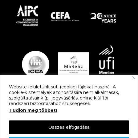
Website felületünk süti (cookie) fájlokat használ. A
cookie-k személyek azonosítására nem alkalmasak,
szolgáltatásaink (pl. jegyvásárlás, online kiállítói
PARTNEREK
rendszer) biztosításához szükségesek.
Tudjon meg többet!
Összes elfogadása