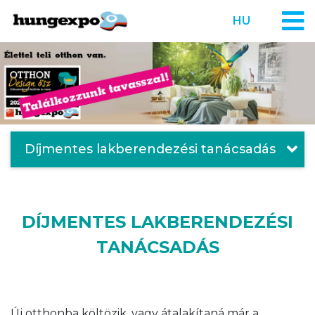
HU
Díjmentes lakberendezési tanácsadás
DÍJMENTES LAKBERENDEZÉSI
TANÁCSADÁS
Új otthonba költözik, vagy átalakítaná már a