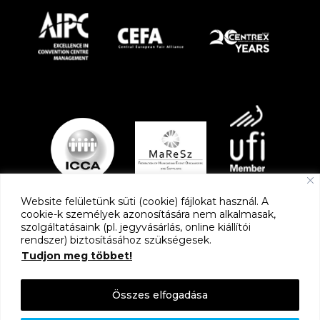
Website felületünk süti (cookie) fájlokat használ. A
cookie-k személyek azonosítására nem alkalmasak,
szolgáltatásaink (pl. jegyvásárlás, online kiállítói
PARTNEREK
rendszer) biztosításához szükségesek.
Tudjon meg többet!
Összes elfogadása