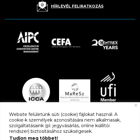
HÍRLEVÉL FELIRATKOZÁS
Website felületünk süti (cookie) fájlokat használ. A
cookie-k személyek azonosítására nem alkalmasak,
szolgáltatásaink (pl. jegyvásárlás, online kiállítói
PARTNEREK
rendszer) biztosításához szükségesek.
Tudjon meg többet!