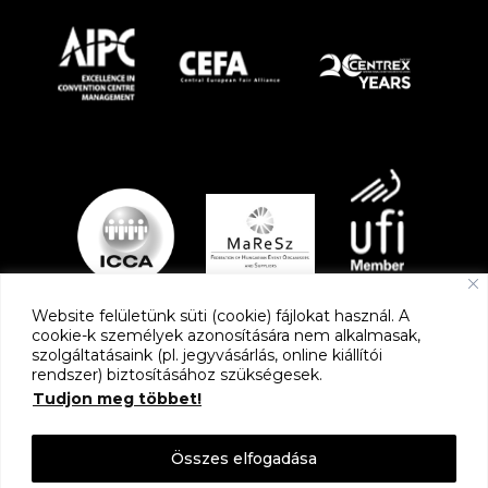
Website felületünk süti (cookie) fájlokat használ. A
cookie-k személyek azonosítására nem alkalmasak,
szolgáltatásaink (pl. jegyvásárlás, online kiállítói
PARTNEREK
rendszer) biztosításához szükségesek.
Tudjon meg többet!
Összes elfogadása