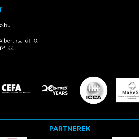
T
o.hu
lbertirsai út 10.
Pf. 44.
PARTNEREK