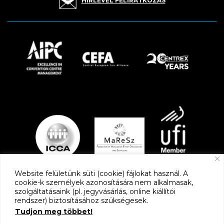
HÍRLEVÉL FELIRATKOZÁS
Website felületünk süti (cookie) fájlokat használ. A
cookie-k személyek azonosítására nem alkalmasak,
szolgáltatásaink (pl. jegyvásárlás, online kiállítói
PARTNEREK
rendszer) biztosításához szükségesek.
Tudjon meg többet!