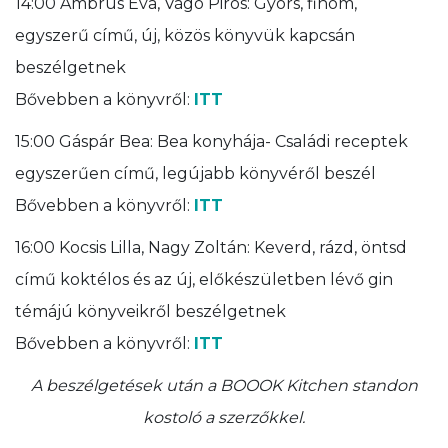
14:00 Ambrus Éva, Vágó Piros: Gyors, finom,
egyszerű című, új, közös könyvük kapcsán
beszélgetnek
Bővebben a könyvről:
ITT
15:00 Gáspár Bea: Bea konyhája- Családi receptek
egyszerűen című, legújabb könyvéről beszél
Bővebben a könyvről:
ITT
16:00 Kocsis Lilla, Nagy Zoltán: Keverd, rázd, öntsd
című koktélos és az új, előkészületben lévő gin
témájú könyveikről beszélgetnek
Bővebben a könyvről:
ITT
A beszélgetések után a BOOOK Kitchen standon
kostoló a szerzőkkel.