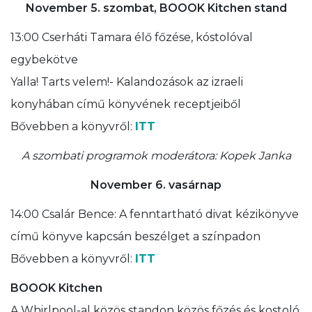
November 5. szombat,
BOOOK Kitchen stand
13:00 Cserháti Tamara élő főzése, kóstolóval
egybekötve
Yalla! Tarts velem!- Kalandozások az izraeli
konyhában című könyvének receptjeiből
Bővebben a könyvről:
ITT
A szombati programok moderátora: Kopek Janka
November 6. vasárnap
14:00 Csalár Bence: A fenntartható divat kézikönyve
című könyve kapcsán beszélget a színpadon
Bővebben a könyvről:
ITT
BOOOK Kitchen
A Whirlpool-al közös standon közös főzés és kostoló