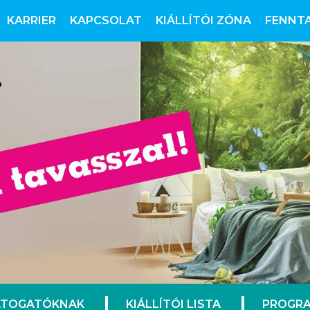
KARRIER
KAPCSOLAT
KIÁLLÍTÓI ZÓNA
FENNT
ÁTOGATÓKNAK
KIÁLLÍTÓI LISTA
PROGRA