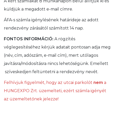
A kért számlákat 8 munkanapon belül állítjuk ki és
küldjük a megadott e-mail címre.
ÁFA-s számla igénylésének határideje az adott
rendezvény zárásától számított 14 nap.
FONTOS INFORMÁCIÓ:
A rögzítés
véglegesítéséhez kérjük adatait pontosan adja meg
(név, cím, adószám, e-mail cím), mert utólagos
javításra/módosításra nincs lehetőségünk. Emellett
szíveskedjen feltüntetni a rendezvény nevét.
Felhívjuk figyelmét, hogy az utcai parkolót
nem
a
HUNGEXPO Zrt. üzemelteti, ezért számla igényét
az üzemeltetőnek jelezze!