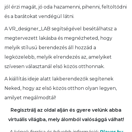
jól érzi magát, jó oda hazamenni, pihenni, feltöltődni
és a barátokat vendégül látni.
A VR_designer_LAB segítségével besétálhatsz a
megtervezett lakásba és megnézheted, hogy
melyik stílusú berendezés áll hozzád a
legközelebb, melyik elrendezés az, amelyiket
szívesen választanál első közös otthonnak.
A kiállítás ideje alatt lakberendezők segítenek
Neked, hogy az első közös otthon olyan legyen,
amilyet megálmodtál!
Regisztrálj az oldal alján és gyere velünk abba
virtuális világba, mely álomból valósággá válhat!
A képek forrása és bővebb információ:
Player.hu