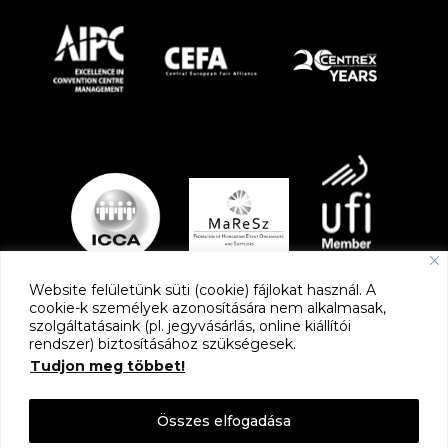
Website felületünk süti (cookie) fájlokat használ. A
cookie-k személyek azonosítására nem alkalmasak,
szolgáltatásaink (pl. jegyvásárlás, online kiállítói
PARTNEREK
rendszer) biztosításához szükségesek.
Tudjon meg többet!
Összes elfogadása