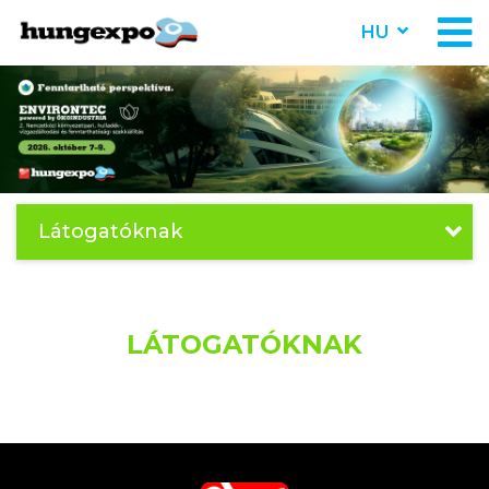
HU
Látogatóknak
LÁTOGATÓKNAK