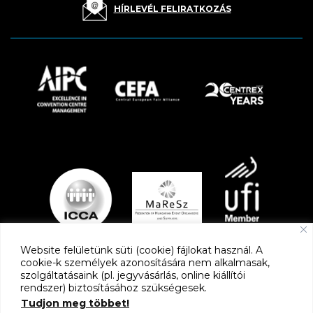
HÍRLEVÉL FELIRATKOZÁS
Website felületünk süti (cookie) fájlokat használ. A
cookie-k személyek azonosítására nem alkalmasak,
szolgáltatásaink (pl. jegyvásárlás, online kiállítói
PARTNEREK
rendszer) biztosításához szükségesek.
Tudjon meg többet!