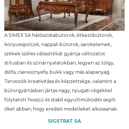
A SIMEX SA hálószobabútorok, étkezőbútorok,
könyvespolcok, nappali bútorok, sarokelemek,
székek széles választékát gyártja változatos
stílusban és színárnyalatokban, legyen az tölgy,
diófa, cseresznyefa, bükk vagy más alapanyag.
Tervezőik kreativitása és képzettsége, valamint a
bútorgyártásban jártas nagy, nyugati cégekkel
folytatott hosszú és stabil együttműködés segíti
őket abban, hogy eredeti modelleket alkossanak.
SIGSTRAT SA