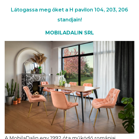
Látogassa meg őket a H pavilon 104, 203, 206
standjain!
MOBILADALIN SRL
A MobilaDalin egy 1992 óta működő romániai