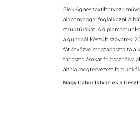
Elek Ágnes textiltervező művé
alapanyaggal foglalkozni. A h
struktúrákat. A diplomamunka
a gumiból készült szövetek. 201
fát ötvözve megtapasztalta a ké
tapasztalásokat felhasználva ala
általa megtervezett famunkákat
Nagy Gábor István és a Geszt