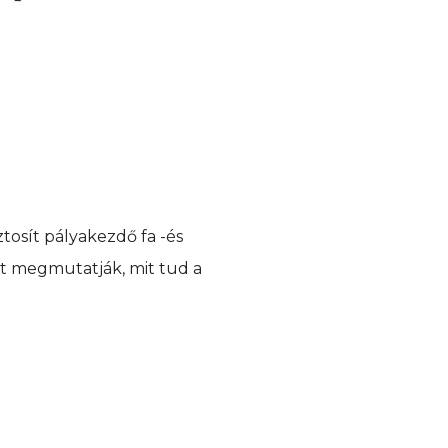
tosít pályakezdő fa -és
ost megmutatják, mit tud a