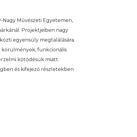
y-Nagy Művészeti Egyetemen,
rkánál. Projektjeiben nagy
 közti egyensúly megtalálására.
t körülmények, funkcionális
érzelmi kötődésük miatt
égben és kifejező részletekben