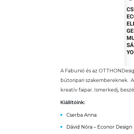
A Fabunió és az OTTHONDesign 
bútoripari szakembereknek. A k
kreatív faipar. Ismerkedj, besz
Kiállítóink:
Cserba Anna
Dávid Nóra – Econor Design