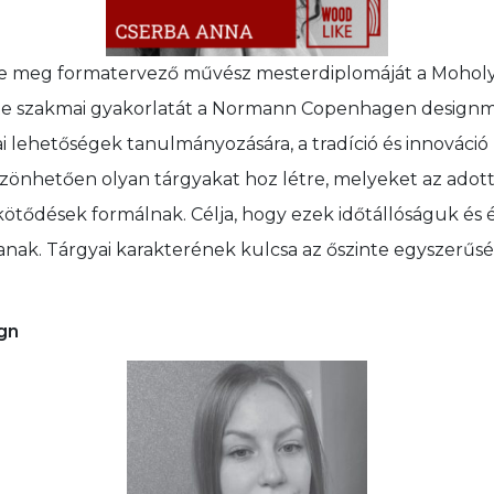
te meg formatervező művész mesterdiplomáját a Mohol
e szakmai gyakorlatát a Normann Copenhagen designmá
i lehetőségek tanulmányozására, a tradíció és innováció
zönhetően olyan tárgyakat hoz létre, melyeket az adot
kötődések formálnak. Célja, hogy ezek időtállóságuk és 
janak. Tárgyai karakterének kulcsa az őszinte egyszerűs
gn