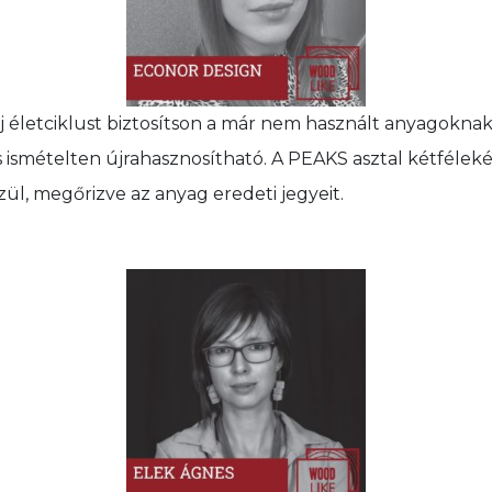
új életciklust biztosítson a már nem használt anyagokna
s ismételten újrahasznosítható. A PEAKS asztal kétféle
ül, megőrizve az anyag eredeti jegyeit.