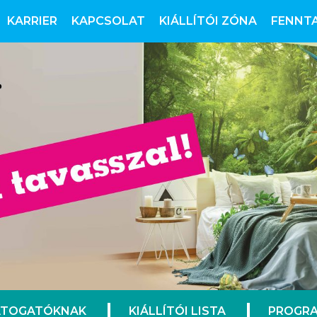
KARRIER
KAPCSOLAT
KIÁLLÍTÓI ZÓNA
FENNT
ÁTOGATÓKNAK
KIÁLLÍTÓI LISTA
PROGRA