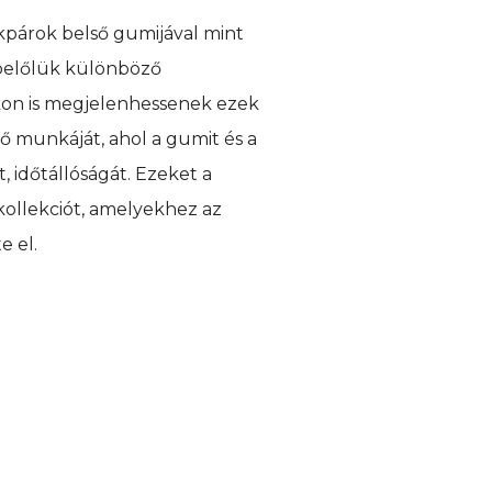
kpárok belső gumijával mint
 belőlük különböző
kon is megjelenhessenek ezek
lső munkáját, ahol a gumit és a
, időtállóságát. Ezeket a
ó kollekciót, amelyekhez az
e el.