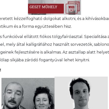
eretett kézzelfogható dolgokat alkotni, és a kihívásokba
ktikum és a forma együttesében hisz.
s funkcióval ellátott fiókos tölgyfaíróasztal. Specialitása 
el, mely által kalligráfiához használt sorvezetők, sablonok
inek fejlesztésére is alkalmas. Az asztallap alatt hely
lőlap síkjába záródó fogantyúval lehet kinyitni.
!