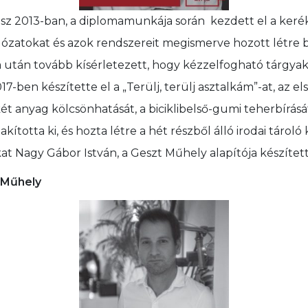
sz 2013-ban, a diplomamunkája során kezdett el a keré
álózatokat és azok rendszereit megismerve hozott létre
 után tovább kísérletezett, hogy kézzelfogható tárgya
7-ben készítette el a „Terülj, terülj asztalkám”-at, az e
t anyag kölcsönhatását, a biciklibelső-gumi teherbírását
kította ki, és hozta létre a hét részből álló irodai tárol
 Nagy Gábor István, a Geszt Műhely alapítója készített
 Műhely