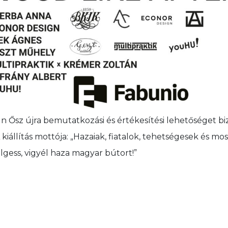
Ősz újra bemutatkozási és értékesítési lehetőséget biz
iállítás mottója: „Hazaiak, fiatalok, tehetségesek és m
élgess, vigyél haza magyar bútort!”