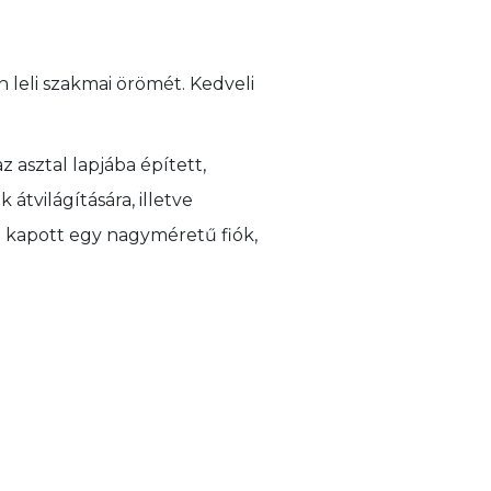
n leli szakmai örömét. Kedveli
az asztal lapjába épített,
 átvilágítására, illetve
et kapott egy nagyméretű fiók,