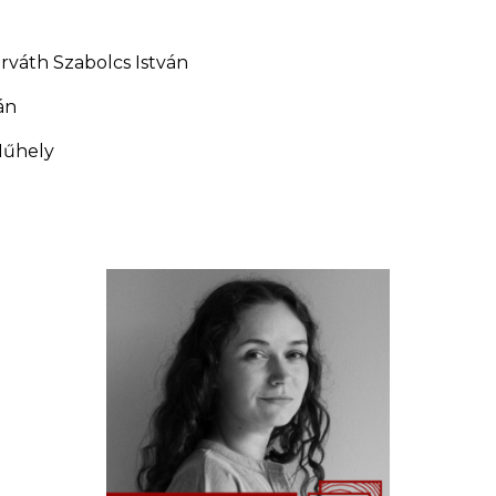
orváth Szabolcs István
án
Műhely