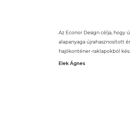
Az Econor Design célja, hogy 
alapanyaga újrahasznosított é
hajókonténer-raklapokból kész
Elek Ágnes