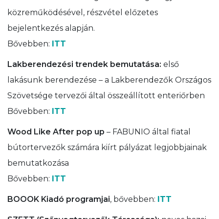
közreműködésével, részvétel előzetes
bejelentkezés alapján.
Bővebben:
ITT
Lakberendezési trendek bemutatása:
első
lakásunk berendezése – a Lakberendezők Országos
Szövetsége tervezői által összeállított enteriőrben
Bővebben:
ITT
Wood Like After pop up
– FABUNIO által fiatal
bútortervezők számára kiírt pályázat legjobbjainak
bemutatkozása
Bővebben:
ITT
BOOOK Kiadó programjai
, bővebben:
ITT