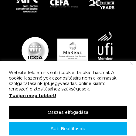
Website felületünk süti (cookie) fájlokat használ. A
cookie-k személyek azonosítására nem alkalmasak,
szolgáltatásaink (pl. jegyvásárlás, online kiállítói
PARTNEREK
rendszer) biztosításához szükségesek.
Tudjon meg többet!
Összes elfogadása
Süti Beállítások