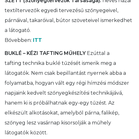
SZETT (Szőnyegtervezők Társasága):
neves hazai
textiltervezők egyedi tervezésű szőnyegeivel,
párnáival, takaróival, bútor szöveteivel ismerkedhet
a látogató.
Bővebben:
ITT
BUKLÉ – KÉZI TAFTING MŰHELY
Ezúttal a
tafting technika buklé tűzését ismerik meg a
látogatók. Nem csak bepillantást nyernek abba a
folyamatba, hogyan vált egy régi hímzési módszer
napjaink kedvelt szőnyegkészítési technikájává,
hanem ki is próbálhatnak egy-egy tűzést. Az
elkészült alkotásokat, amelyből párna, falikép,
szőnyeg lesz vasárnap kisorsolják a műhely
látogatók között.