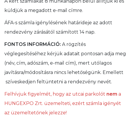
A kért számlákat 8 munkanapon belül állítjuk ki és
küldjük a megadott e-mail címre.
ÁFA-s számla igénylésének határideje az adott
rendezvény zárásától számított 14 nap.
FONTOS INFORMÁCIÓ:
A rögzítés
véglegesítéséhez kérjük adatait pontosan adja meg
(név, cím, adószám, e-mail cím), mert utólagos
javításra/módosításra nincs lehetőségünk. Emellett
szíveskedjen feltüntetni a rendezvény nevét.
Felhívjuk figyelmét, hogy az utcai parkolót
nem
a
HUNGEXPO Zrt. üzemelteti, ezért számla igényét
az üzemeltetőnek jelezze!