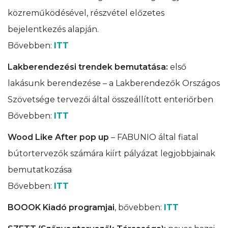
közreműködésével, részvétel előzetes
bejelentkezés alapján.
Bővebben:
ITT
Lakberendezési trendek bemutatása:
első
lakásunk berendezése – a Lakberendezők Országos
Szövetsége tervezői által összeállított enteriőrben
Bővebben:
ITT
Wood Like After pop up
– FABUNIO által fiatal
bútortervezők számára kiírt pályázat legjobbjainak
bemutatkozása
Bővebben:
ITT
BOOOK Kiadó programjai
, bővebben:
ITT