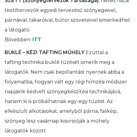
SZETT (Szőnyegtervezők Társasága):
neves hazai
textiltervezők egyedi tervezésű szőnyegeivel,
párnáival, takaróival, bútor szöveteivel ismerkedhet
a látogató.
Bővebben:
ITT
BUKLÉ – KÉZI TAFTING MŰHELY
Ezúttal a
tafting technika buklé tűzését ismerik meg a
látogatók. Nem csak bepillantást nyernek abba a
folyamatba, hogyan vált egy régi hímzési módszer
napjaink kedvelt szőnyegkészítési technikájává,
hanem ki is próbálhatnak egy-egy tűzést. Az
elkészült alkotásokat, amelyből párna, falikép,
szőnyeg lesz vasárnap kisorsolják a műhely
látogatók között.