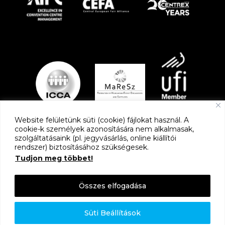
Website felületünk süti (cookie) fájlokat használ. A
cookie-k személyek azonosítására nem alkalmasak,
szolgáltatásaink (pl. jegyvásárlás, online kiállítói
PARTNEREK
rendszer) biztosításához szükségesek.
Tudjon meg többet!
Összes elfogadása
Süti Beállítások