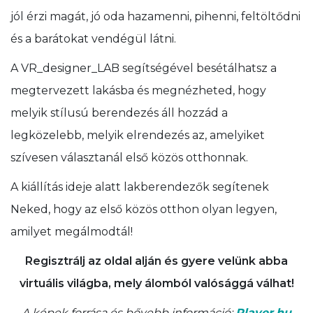
jól érzi magát, jó oda hazamenni, pihenni, feltöltődni
és a barátokat vendégül látni.
A VR_designer_LAB segítségével besétálhatsz a
megtervezett lakásba és megnézheted, hogy
melyik stílusú berendezés áll hozzád a
legközelebb, melyik elrendezés az, amelyiket
szívesen választanál első közös otthonnak.
A kiállítás ideje alatt lakberendezők segítenek
Neked, hogy az első közös otthon olyan legyen,
amilyet megálmodtál!
Regisztrálj az oldal alján és gyere velünk abba
virtuális világba, mely álomból valósággá válhat!
A képek forrása és bővebb információ:
Player.hu