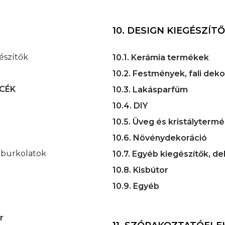
10. DESIGN KIEGÉSZÍTŐ
gészítők
10.1. Kerámia termékek
10.2. Festmények, fali dek
NCÉK
10.3. Lakásparfüm
10.4. DIY
10.5. Üveg és kristályterm
10.6. Növénydekoráció
eburkolatok
10.7. Egyéb kiegészítők, d
10.8. Kisbútor
10.9. Egyéb
r