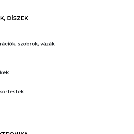
K, DÍSZEK
orációk, szobrok, vázák
ékek
ekorfesték