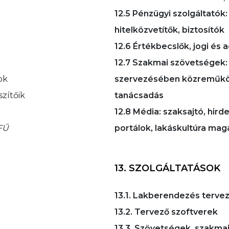
12.5 Pénzügyi szolgáltatók
hitelközvetítők, biztosítók
12.6 Értékbecslők, jogi és
12.7 Szakmai szövetségek:
ok
szervezésében közreműköd
szítőik
tanácsadás
12.8 Média: szaksajtó, hird
FŰ
portálok, lakáskultúra mag
13. SZOLGÁLTATÁSOK
13.1. Lakberendezés terve
13.2. Tervező szoftverek
13.3. Szövetségek, szakma