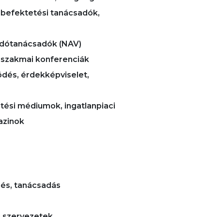
: befektetési tanácsadók,
 adótanácsadók (NAV)
 szakmai konferenciák
és, érdekképviselet,
etési médiumok, ingatlanpiaci
azinok
zés, tanácsadás
i szervezetek,