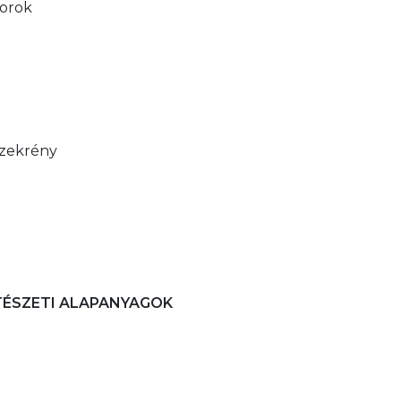
torok
 szekrény
TÉSZETI ALAPANYAGOK