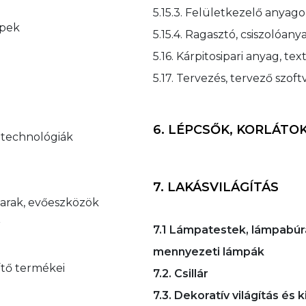
5.15.3. Felületkezelő anyag
épek
5.15.4. Ragasztó, csiszolóany
5.16. Kárpitosipari anyag, tex
5.17. Tervezés, tervező szof
6. LÉPCSŐK, KORLÁTO
t technológiák
7. LAKÁSVILÁGÍTÁS
oharak, evőeszközök
r
7.1 Lámpatestek, lámpabúrák,
mennyezeti lámpák
zítő termékei
7.2. Csillár
7.3. Dekoratív világítás és 