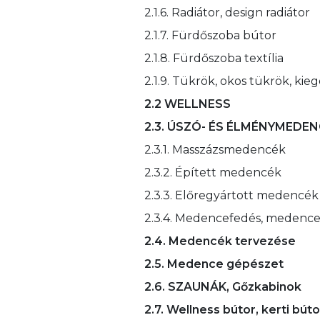
2.1.6. Radiátor, design radiátor
2.1.7. Fürdőszoba bútor
2.1.8. Fürdőszoba textília
2.1.9. Tükrök, okos tükrök, kie
2.2 WELLNESS
2.3. ÚSZÓ- ÉS ÉLMÉNYMEDE
2.3.1. Masszázsmedencék
2.3.2. Épített medencék
2.3.3. Előregyártott medencék
2.3.4. Medencefedés, medenc
2.4. Medencék tervezése
2.5. Medence gépészet
2.6. SZAUNÁK, Gőzkabinok
2.7. Wellness bútor, kerti búto