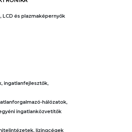
KTRONIKA
rok, LCD és plazmaképernyők
, ingatlanfejlesztők,
ngatlanforgalmazó-hálózatok,
egyéni ingatlanközvetítők
hitelintézetek, lízingcégek