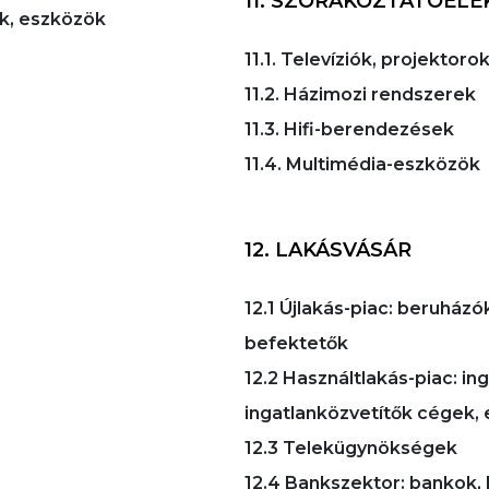
11. SZÓRAKOZTATÓELE
ek, eszközök
11.1. Televíziók, projekto
11.2. Házimozi rendszerek
11.3. Hifi-berendezések
11.4. Multimédia-eszközök
12. LAKÁSVÁSÁR
12.1 Újlakás-piac: beruházók
befektetők
12.2 Használtlakás-piac: i
ingatlanközvetítők cégek, 
12.3 Telekügynökségek
12.4 Bankszektor: bankok, 