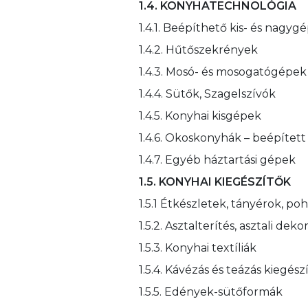
1.4. KONYHATECHNOLÓGIA
1.4.1. Beépíthető kis- és nagyg
1.4.2. Hűtőszekrények
1.4.3. Mosó- és mosogatógépek
1.4.4. Sütők, Szagelszívók
1.4.5. Konyhai kisgépek
1.4.6. Okoskonyhák – beépítet
1.4.7. Egyéb háztartási gépek
1.5. KONYHAI KIEGÉSZÍTŐK
1.5.1 Étkészletek, tányérok, p
1.5.2. Asztalterítés, asztali deko
1.5.3. Konyhai textíliák
1.5.4. Kávézás és teázás kiegés
1.5.5. Edények-sütőformák