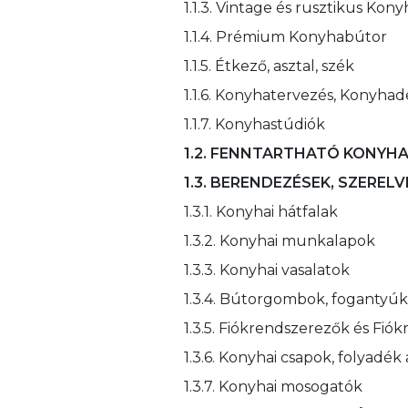
1.1.3. Vintage és rusztikus Kon
1.1.4. Prémium Konyhabútor
1.1.5. Étkező, asztal, szék
1.1.6. Konyhatervezés, Konyhad
1.1.7. Konyhastúdiók
1.2. FENNTARTHATÓ KONYH
1.3. BERENDEZÉSEK, SZEREL
1.3.1. Konyhai hátfalak
1.3.2. Konyhai munkalapok
1.3.3. Konyhai vasalatok
1.3.4. Bútorgombok, fogantyúk
1.3.5. Fiókrendszerezők és Fió
1.3.6. Konyhai csapok, folyadé
1.3.7. Konyhai mosogatók