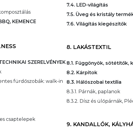
7.4. LED-világítás
 komposztálás
7.5. Üveg és kristály term
, BBQ, KEMENCE
7.6. Világítás kiegészítők
LNESS
8. LAKÁSTEXTIL
RTECHNIKAI SZERELVÉNYEK
8.1. Függönyök, sötétítők, 
k
8.2. Kárpitok
entes fürdőszobák: walk-in
8.3. Hálószobai textília
8.3.1. Párnák, paplanok
8.3.2. Dísz és ülőpárnák, Pl
tes csaptelepek
9. KANDALLÓK, KÁLYH