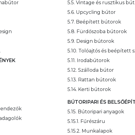
yhabútor
5.5. Vintage és rusztikus bú
5.6. Upcycling bútor
5.7. Beépített bútorok
esign
5.8. Fürdőszoba bútorok
5.9. Design bútorok
A
5.10. Tolóajtós és beépített
VÉNYEK
5.11. Irodabútorok
5.12. Szálloda bútor
5.13. Rattan bútorok
5.14. Kerti bútorok
BÚTORIPARI ÉS BELSŐÉPÍ
krendezők
5.15. Bútoripari anyagok
k adagolók
5.15.1. Fűrészáru
5.15.2. Munkalapok