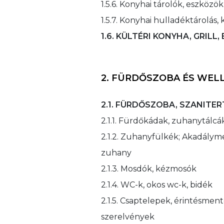
1.5.6. Konyhai tárolók, eszközök
1.5.7. Konyhai hulladéktárolás,
1.6. KÜLTÉRI KONYHA, GRILL
2. FÜRDŐSZOBA ÉS WEL
2.1. FÜRDŐSZOBA, SZANITE
2.1.1. Fürdőkádak, zuhanytálcá
2.1.2. Zuhanyfülkék; Akadálym
zuhany
2.1.3. Mosdók, kézmosók
2.1.4. WC-k, okos wc-k, bidék
2.1.5. Csaptelepek, érintésmen
szerelvények