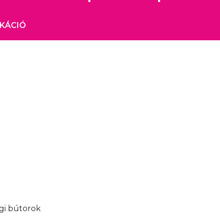
IKÁCIÓ
ági bútorok