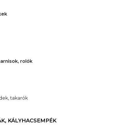
ékek
karnisok, rolók
édek, takarók
ÁK, KÁLYHACSEMPÉK