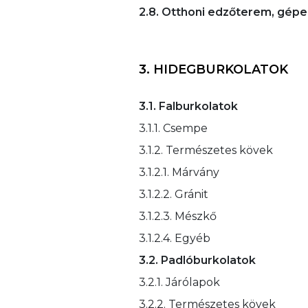
2.8. Otthoni edzőterem, gép
3. HIDEGBURKOLATOK
3.1. Falburkolatok
3.1.1. Csempe
3.1.2. Természetes kövek
3.1.2.1. Márvány
3.1.2.2. Gránit
3.1.2.3. Mészkő
3.1.2.4. Egyéb
3.2. Padlóburkolatok
3.2.1. Járólapok
3.2.2. Természetes kövek