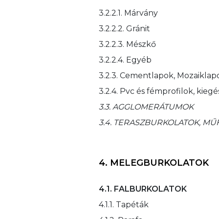
3.2.2.1. Márvány
3.2.2.2. Gránit
3.2.2.3. Mészkő
3.2.2.4. Egyéb
3.2.3. Cementlapok, Mozaiklap
3.2.4. Pvc és fémprofilok, kiegé
3.3. AGGLOMERÁTUMOK
3.4. TERASZBURKOLATOK, MŰ
4. MELEGBURKOLATOK
4.1. FALBURKOLATOK
4.1.1. Tapéták