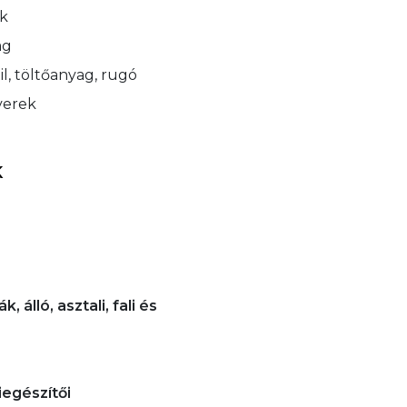
ok
ag
til, töltőanyag, rugó
tverek
K
 álló, asztali, fali és
kiegészítői