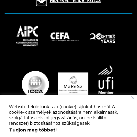
HÍRLEVÉL FELIRATKOZÁS
Website felületünk süti (cookie) fájlokat használ. A
cookie-k személyek azonosítására nem alkalmasak,
szolgáltatásaink (pl. jegyvásárlás, online kiállítói
PARTNEREK
rendszer) biztosításához szükségesek.
Tudjon meg többet!