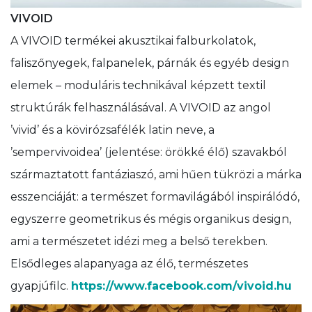
VIVOID
A VIVOID termékei akusztikai falburkolatok,
faliszőnyegek, falpanelek, párnák és egyéb design
elemek – moduláris technikával képzett textil
struktúrák felhasználásával. A VIVOID az angol
’vivid’ és a kövirózsafélék latin neve, a
’sempervivoidea’ (jelentése: örökké élő) szavakból
származtatott fantáziaszó, ami hűen tükrözi a márka
esszenciáját: a természet formavilágából inspirálódó,
egyszerre geometrikus és mégis organikus design,
ami a természetet idézi meg a belső terekben.
Elsődleges alapanyaga az élő, természetes
gyapjúfilc.
https://www.facebook.com/vivoid.hu