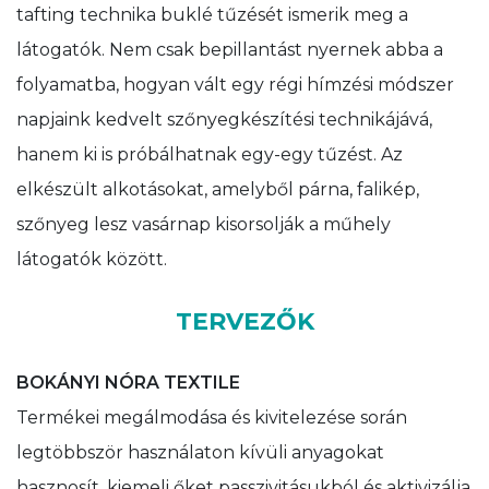
tafting technika buklé tűzését ismerik meg a
látogatók. Nem csak bepillantást nyernek abba a
folyamatba, hogyan vált egy régi hímzési módszer
napjaink kedvelt szőnyegkészítési technikájává,
hanem ki is próbálhatnak egy-egy tűzést. Az
elkészült alkotásokat, amelyből párna, falikép,
szőnyeg lesz vasárnap kisorsolják a műhely
látogatók között.
TERVEZŐK
BOKÁNYI NÓRA TEXTILE
Termékei megálmodása és kivitelezése során
legtöbbször használaton kívüli anyagokat
hasznosít, kiemeli őket passzivitásukból és aktivizálja