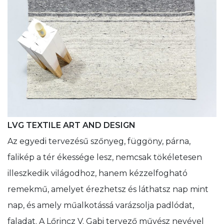
LVG TEXTILE ART AND DESIGN
Az egyedi tervezésű szőnyeg, függöny, párna,
falikép a tér ékessége lesz, nemcsak tökéletesen
illeszkedik világodhoz, hanem kézzelfogható
remekmű, amelyet érezhetsz és láthatsz nap mint
nap, és amely műalkotássá varázsolja padlódat,
faladat. A Lőrincz V. Gabi tervező művész nevével