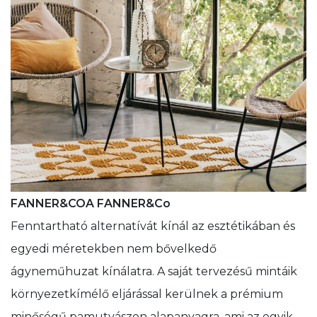
FANNER&COA FANNER&Co
Fenntartható alternatívát kínál az esztétikában és
egyedi méretekben nem bővelkedő
ágyneműhuzat kínálatra. A saját tervezésű mintáik
környezetkímélő eljárással kerülnek a prémium
minőségű pamutvászon alapanyagra, ami az egyik