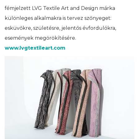
fémjelzett LVG Textile Art and Design márka
különleges alkalmakra is tervez szőnyeget:
esküvőkre, születésre, jelentős évfordulókra,
események megörökítésére.
www.lvgtextileart.com