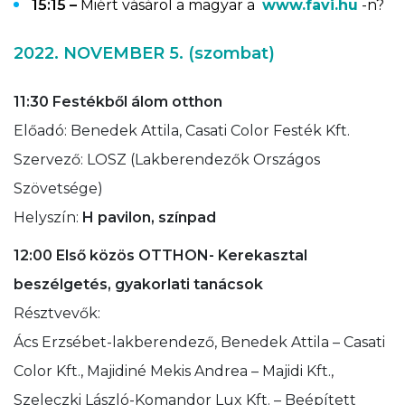
15:15 –
Miért vásárol a magyar a
www.favi.hu
-n?
2022. NOVEMBER 5. (szombat)
11:30
Festékből álom otthon
Előadó: Benedek Attila, Casati Color Festék Kft.
Szervező: LOSZ (Lakberendezők Országos
Szövetsége)
Helyszín:
H pavilon, színpad
12:00
Első közös OTTHON- Kerekasztal
beszélgetés, gyakorlati tanácsok
Résztvevők:
Ács Erzsébet-lakberendező, Benedek Attila – Casati
Color Kft., Majidiné Mekis Andrea – Majidi Kft.,
Szeleczki László-Komandor Lux Kft. – Beépített