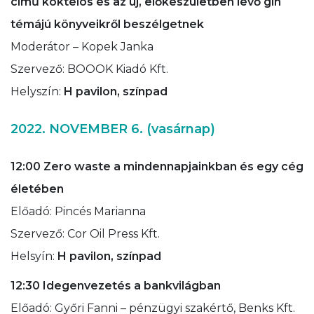
című koktélos és az új, előkészületben lévő gin
témájú könyveikről beszélgetnek
Moderátor – Kopek Janka
Szervező: BOOOK Kiadó Kft.
Helyszín:
H pavilon, színpad
2022. NOVEMBER 6. (vasárnap)
12:00 Zero waste a mindennapjainkban és egy cég
életében
Előadó: Pincés Marianna
Szervező: Cor Oil Press Kft.
Helsyín:
H pavilon, színpad
12:30
Idegenvezetés a bankvilágban
Előadó: Győri Fanni – pénzügyi szakértő, Benks Kft.