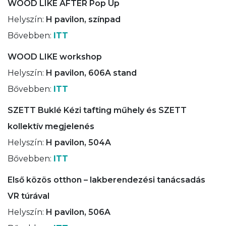
WOOD LIKE AFTER Pop Up
Helyszín:
H pavilon, színpad
Bővebben:
ITT
WOOD LIKE workshop
Helyszín:
H pavilon, 606A stand
Bővebben:
ITT
SZETT Buklé Kézi tafting műhely és SZETT
kollektív megjelenés
Helyszín:
H pavilon, 504A
Bővebben:
ITT
Első közös otthon – lakberendezési tanácsadás
VR túrával
Helyszín:
H pavilon, 506A