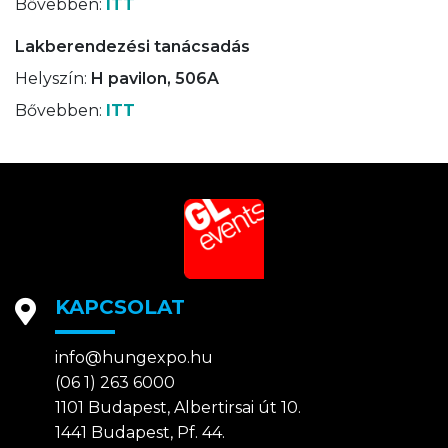
Bővebben:
ITT
Lakberendezési tanácsadás
Helyszín:
H pavilon, 506A
Bővebben:
ITT
KAPCSOLAT
info@hungexpo.hu
(06 1) 263 6000
1101 Budapest, Albertirsai út 10.
1441 Budapest, Pf. 44.