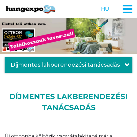
HU
Díjmentes lakberendezési tanácsadás
DÍJMENTES LAKBERENDEZÉSI
TANÁCSADÁS
Új otthonba költözik, vagy átalakítaná már a