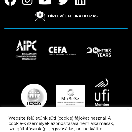
HÍRLEVÉL FELIRATKOZÁS
Website felületünk süti (cookie) fájlokat használ. A
cookie-k személyek azonosítására nem alkalmasak,
szolgáltatásaink (pl. jegyvásárlás, online kiállítói