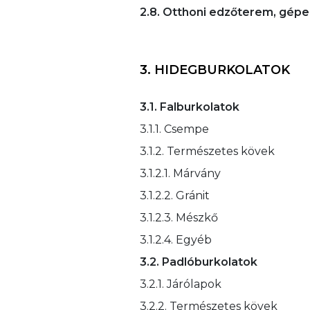
2.8. Otthoni edzőterem, gép
3. HIDEGBURKOLATOK
3.1. Falburkolatok
3.1.1. Csempe
3.1.2. Természetes kövek
3.1.2.1. Márvány
3.1.2.2. Gránit
3.1.2.3. Mészkő
3.1.2.4. Egyéb
3.2. Padlóburkolatok
3.2.1. Járólapok
3.2.2. Természetes kövek