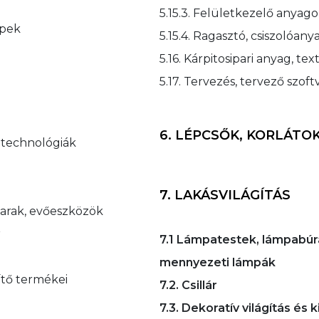
5.15.3. Felületkezelő anyag
épek
5.15.4. Ragasztó, csiszolóany
5.16. Kárpitosipari anyag, tex
5.17. Tervezés, tervező szof
6. LÉPCSŐK, KORLÁTO
t technológiák
7. LAKÁSVILÁGÍTÁS
oharak, evőeszközök
r
7.1 Lámpatestek, lámpabúrák,
mennyezeti lámpák
zítő termékei
7.2. Csillár
7.3. Dekoratív világítás és 