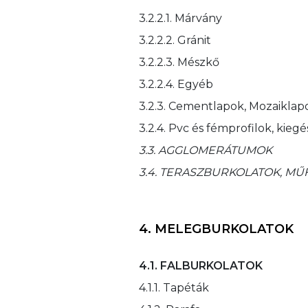
3.2.2.1. Márvány
3.2.2.2. Gránit
3.2.2.3. Mészkő
3.2.2.4. Egyéb
3.2.3. Cementlapok, Mozaiklap
3.2.4. Pvc és fémprofilok, kiegé
3.3. AGGLOMERÁTUMOK
3.4. TERASZBURKOLATOK, MŰ
4. MELEGBURKOLATOK
4.1. FALBURKOLATOK
4.1.1. Tapéták