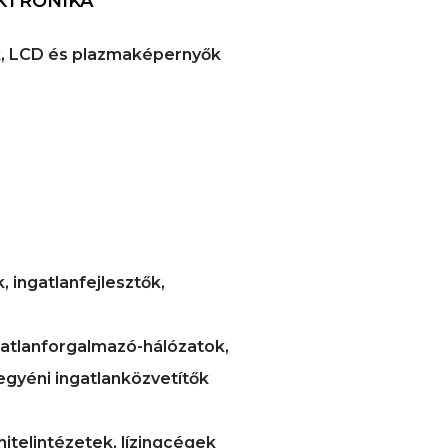
KTRONIKA
rok, LCD és plazmaképernyők
, ingatlanfejlesztők,
ngatlanforgalmazó-hálózatok,
egyéni ingatlanközvetítők
hitelintézetek, lízingcégek