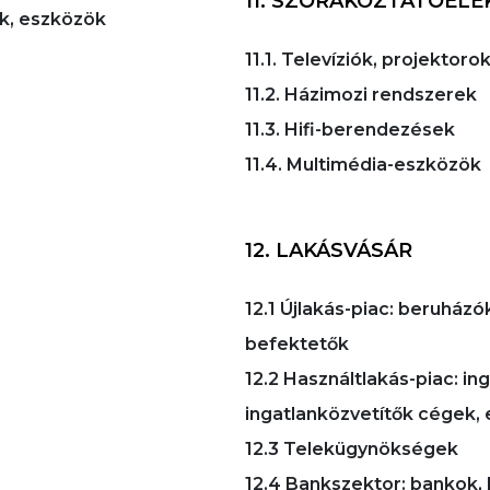
11. SZÓRAKOZTATÓELE
ek, eszközök
11.1. Televíziók, projekto
11.2. Házimozi rendszerek
11.3. Hifi-berendezések
11.4. Multimédia-eszközök
12. LAKÁSVÁSÁR
12.1 Újlakás-piac: beruházók
befektetők
12.2 Használtlakás-piac: i
ingatlanközvetítők cégek, 
12.3 Telekügynökségek
12.4 Bankszektor: bankok, 