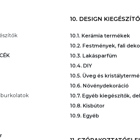
10. DESIGN KIEGÉSZÍTŐ
gészítők
10.1. Kerámia termékek
10.2. Festmények, fali dek
NCÉK
10.3. Lakásparfüm
10.4. DIY
10.5. Üveg és kristályterm
10.6. Növénydekoráció
eburkolatok
10.7. Egyéb kiegészítők, d
10.8. Kisbútor
10.9. Egyéb
r