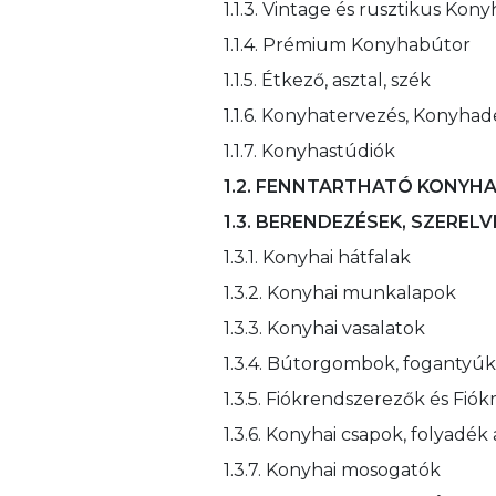
1.1.3. Vintage és rusztikus Kon
1.1.4. Prémium Konyhabútor
1.1.5. Étkező, asztal, szék
1.1.6. Konyhatervezés, Konyhad
1.1.7. Konyhastúdiók
1.2. FENNTARTHATÓ KONYH
1.3. BERENDEZÉSEK, SZEREL
1.3.1. Konyhai hátfalak
1.3.2. Konyhai munkalapok
1.3.3. Konyhai vasalatok
1.3.4. Bútorgombok, fogantyúk
1.3.5. Fiókrendszerezők és Fió
1.3.6. Konyhai csapok, folyadé
1.3.7. Konyhai mosogatók