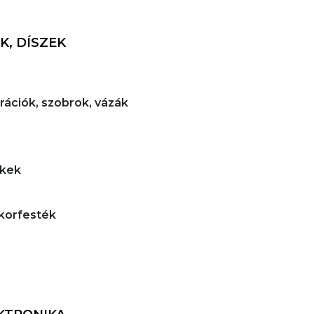
K, DÍSZEK
orációk, szobrok, vázák
ékek
ekorfesték