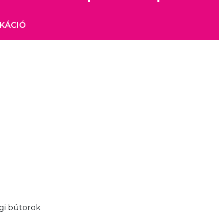
IKÁCIÓ
ági bútorok