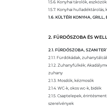
1.5.6. Konyhai tárolók, eszközök
1.5.7. Konyhai hulladéktárolás,
1.6. KÜLTÉRI KONYHA, GRILL
2. FÜRDŐSZOBA ÉS WEL
2.1. FÜRDŐSZOBA, SZANITE
2.1.1. Fürdőkádak, zuhanytálcá
2.1.2. Zuhanyfülkék; Akadálym
zuhany
2.1.3. Mosdók, kézmosók
2.1.4. WC-k, okos wc-k, bidék
2.1.5. Csaptelepek, érintésmen
szerelvények