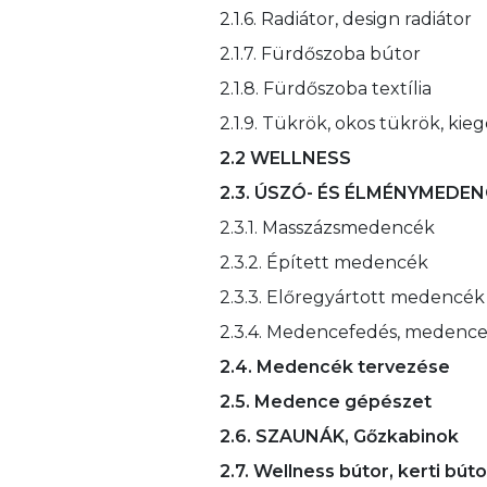
2.1.6. Radiátor, design radiátor
2.1.7. Fürdőszoba bútor
2.1.8. Fürdőszoba textília
2.1.9. Tükrök, okos tükrök, kie
2.2 WELLNESS
2.3. ÚSZÓ- ÉS ÉLMÉNYMEDE
2.3.1. Masszázsmedencék
2.3.2. Épített medencék
2.3.3. Előregyártott medencék
2.3.4. Medencefedés, medenc
2.4. Medencék tervezése
2.5. Medence gépészet
2.6. SZAUNÁK, Gőzkabinok
2.7. Wellness bútor, kerti búto