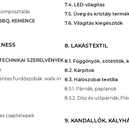
7.4. LED-világítás
 komposztálás
7.5. Üveg és kristály term
, BBQ, KEMENCE
7.6. Világítás kiegészítők
LNESS
8. LAKÁSTEXTIL
RTECHNIKAI SZERELVÉNYEK
8.1. Függönyök, sötétítők, 
k
8.2. Kárpitok
entes fürdőszobák: walk-in
8.3. Hálószobai textília
8.3.1. Párnák, paplanok
8.3.2. Dísz és ülőpárnák, Pl
tes csaptelepek
9. KANDALLÓK, KÁLYH