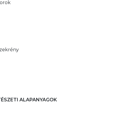
torok
 szekrény
TÉSZETI ALAPANYAGOK