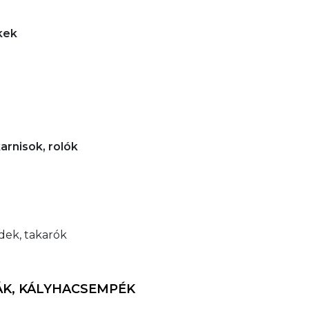
ékek
karnisok, rolók
édek, takarók
ÁK, KÁLYHACSEMPÉK