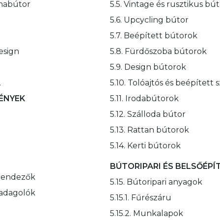
yhabútor
5.5. Vintage és rusztikus bú
5.6. Upcycling bútor
5.7. Beépített bútorok
esign
5.8. Fürdőszoba bútorok
5.9. Design bútorok
A
5.10. Tolóajtós és beépített
VÉNYEK
5.11. Irodabútorok
5.12. Szálloda bútor
5.13. Rattan bútorok
5.14. Kerti bútorok
BÚTORIPARI ÉS BELSŐÉPÍ
krendezők
5.15. Bútoripari anyagok
k adagolók
5.15.1. Fűrészáru
5.15.2. Munkalapok