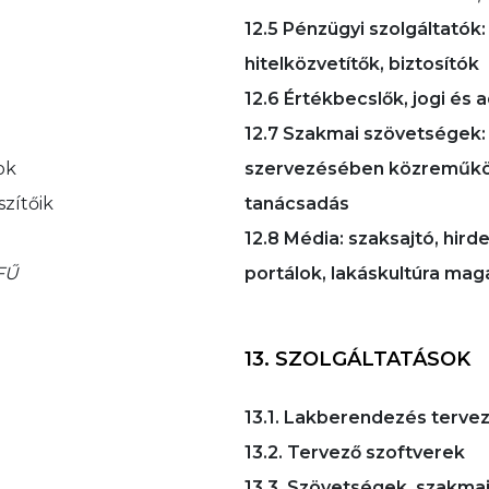
12.5 Pénzügyi szolgáltatók
hitelközvetítők, biztosítók
12.6 Értékbecslők, jogi és
12.7 Szakmai szövetségek:
ok
szervezésében közreműköd
szítőik
tanácsadás
12.8 Média: szaksajtó, hird
FŰ
portálok, lakáskultúra mag
13. SZOLGÁLTATÁSOK
13.1. Lakberendezés terve
13.2. Tervező szoftverek
13.3. Szövetségek, szakma