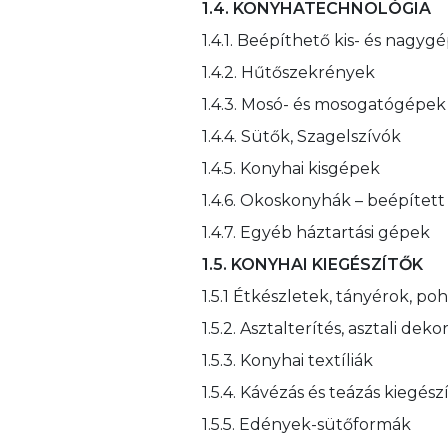
1.4. KONYHATECHNOLÓGIA
1.4.1. Beépíthető kis- és nagyg
1.4.2. Hűtőszekrények
1.4.3. Mosó- és mosogatógépek
1.4.4. Sütők, Szagelszívók
1.4.5. Konyhai kisgépek
1.4.6. Okoskonyhák – beépítet
1.4.7. Egyéb háztartási gépek
1.5. KONYHAI KIEGÉSZÍTŐK
1.5.1 Étkészletek, tányérok, p
1.5.2. Asztalterítés, asztali deko
1.5.3. Konyhai textíliák
1.5.4. Kávézás és teázás kiegés
1.5.5. Edények-sütőformák