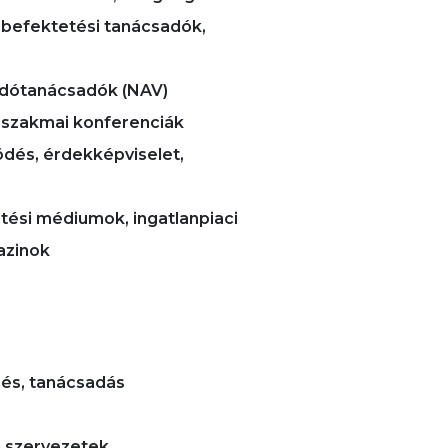
: befektetési tanácsadók,
 adótanácsadók (NAV)
 szakmai konferenciák
és, érdekképviselet,
etési médiumok, ingatlanpiaci
azinok
zés, tanácsadás
i szervezetek,