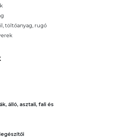
ok
ag
til, töltőanyag, rugó
tverek
K
 álló, asztali, fali és
kiegészítői