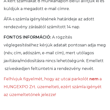
A kért számlákat 8 munkanapon belül állítjuk ki és
küldjük a megadott e-mail címre.
ÁFA-s számla igénylésének határideje az adott
rendezvény zárásától számított 14 nap.
FONTOS INFORMÁCIÓ:
A rögzítés
véglegesítéséhez kérjük adatait pontosan adja meg
(név, cím, adószám, e-mail cím), mert utólagos
javításra/módosításra nincs lehetőségünk. Emellett
szíveskedjen feltüntetni a rendezvény nevét.
Felhívjuk figyelmét, hogy az utcai parkolót
nem
a
HUNGEXPO Zrt. üzemelteti, ezért számla igényét
az üzemeltetőnek jelezze!