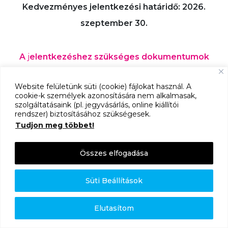
Kedvezményes jelentkezési határidő: 2026.
szeptember 30.
A
j
elentkezéshez szükséges dokumentumok
letölthetők az alábbi gombra kattintva:
Website felületünk süti (cookie) fájlokat használ. A
cookie-k személyek azonosítására nem alkalmasak,
OTTHONDesign Jelentkezési garnitúra
szolgáltatásaink (pl. jegyvásárlás, online kiállítói
2027
rendszer) biztosításához szükségesek.
Tudjon meg többet!
Bővebb információ:
ot
thondesign@hungexpo.hu
Összes elfogadása
Kérjük, a jelentkezési íveket töltsék le és Acrobat
Süti Beállítások
Reader program használatával nyissák meg, ne
böngészőből!
Elutasítom