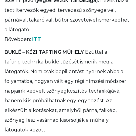
SZETT (Szőnyegtervezők Társasága):
neves hazai
textiltervezők egyedi tervezésű szőnyegeivel,
párnáival, takaróival, bútor szöveteivel ismerkedhet
a látogató.
Bővebben:
ITT
BUKLÉ – KÉZI TAFTING MŰHELY
Ezúttal a
tafting technika buklé tűzését ismerik meg a
látogatók. Nem csak bepillantást nyernek abba a
folyamatba, hogyan vált egy régi hímzési módszer
napjaink kedvelt szőnyegkészítési technikájává,
hanem ki is próbálhatnak egy-egy tűzést. Az
elkészült alkotásokat, amelyből párna, falikép,
szőnyeg lesz vasárnap kisorsolják a műhely
látogatók között.