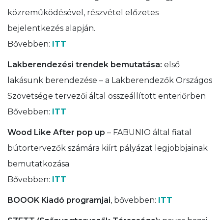
közreműködésével, részvétel előzetes
bejelentkezés alapján.
Bővebben:
ITT
Lakberendezési trendek bemutatása:
első
lakásunk berendezése – a Lakberendezők Országos
Szövetsége tervezői által összeállított enteriőrben
Bővebben:
ITT
Wood Like After pop up
– FABUNIO által fiatal
bútortervezők számára kiírt pályázat legjobbjainak
bemutatkozása
Bővebben:
ITT
BOOOK Kiadó programjai
, bővebben:
ITT