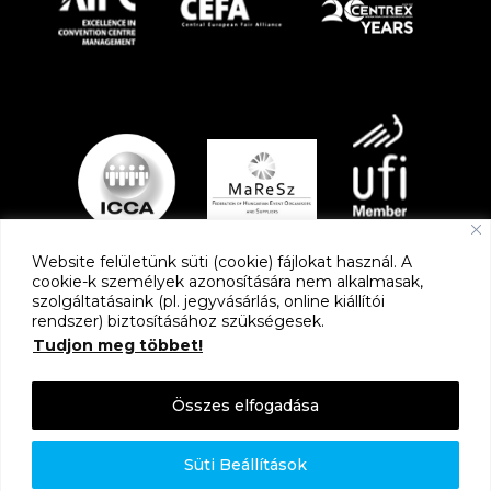
Website felületünk süti (cookie) fájlokat használ. A
cookie-k személyek azonosítására nem alkalmasak,
szolgáltatásaink (pl. jegyvásárlás, online kiállítói
PARTNEREK
rendszer) biztosításához szükségesek.
Tudjon meg többet!
Összes elfogadása
Süti Beállítások