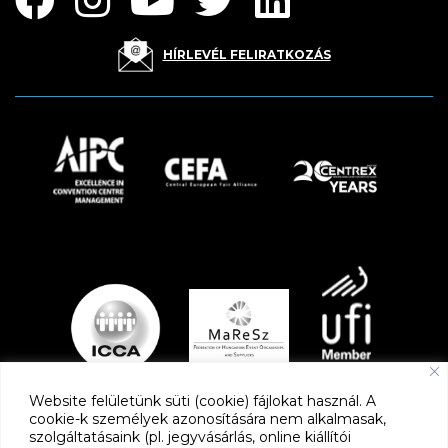
HÍRLEVÉL FELIRATKOZÁS
Website felületünk süti (cookie) fájlokat használ. A
cookie-k személyek azonosítására nem alkalmasak,
szolgáltatásaink (pl. jegyvásárlás, online kiállítói