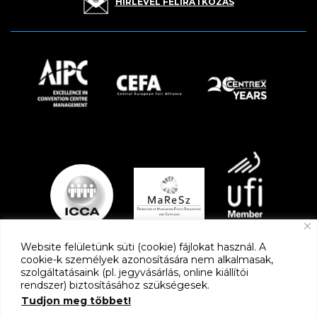
HÍRLEVÉL FELIRATKOZÁS
Website felületünk süti (cookie) fájlokat használ. A
cookie-k személyek azonosítására nem alkalmasak,
szolgáltatásaink (pl. jegyvásárlás, online kiállítói
PARTNEREK
rendszer) biztosításához szükségesek.
Tudjon meg többet!