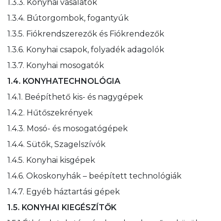
1.3.3. Konyhai vasalatok
1.3.4. Bútorgombok, fogantyúk
1.3.5. Fiókrendszerezők és Fiókrendezők
1.3.6. Konyhai csapok, folyadék adagolók
1.3.7. Konyhai mosogatók
1.4. KONYHATECHNOLÓGIA
1.4.1. Beépíthető kis- és nagygépek
1.4.2. Hűtőszekrények
1.4.3. Mosó- és mosogatógépek
1.4.4. Sütők, Szagelszívók
1.4.5. Konyhai kisgépek
1.4.6. Okoskonyhák – beépített technológiák
1.4.7. Egyéb háztartási gépek
1.5. KONYHAI KIEGÉSZÍTŐK