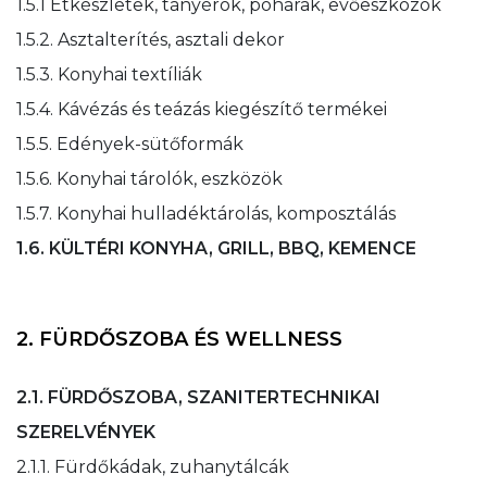
1.5.1 Étkészletek, tányérok, poharak, evőeszközök
1.5.2. Asztalterítés, asztali dekor
1.5.3. Konyhai textíliák
1.5.4. Kávézás és teázás kiegészítő termékei
1.5.5. Edények-sütőformák
1.5.6. Konyhai tárolók, eszközök
1.5.7. Konyhai hulladéktárolás, komposztálás
1.6. KÜLTÉRI KONYHA, GRILL, BBQ, KEMENCE
2. FÜRDŐSZOBA ÉS WELLNESS
2.1. FÜRDŐSZOBA, SZANITERTECHNIKAI
SZERELVÉNYEK
2.1.1. Fürdőkádak, zuhanytálcák