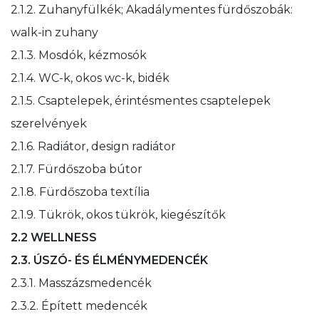
2.1.2. Zuhanyfülkék; Akadálymentes fürdőszobák:
walk-in zuhany
2.1.3. Mosdók, kézmosók
2.1.4. WC-k, okos wc-k, bidék
2.1.5. Csaptelepek, érintésmentes csaptelepek
szerelvények
2.1.6. Radiátor, design radiátor
2.1.7. Fürdőszoba bútor
2.1.8. Fürdőszoba textília
2.1.9. Tükrök, okos tükrök, kiegészítők
2.2 WELLNESS
2.3. ÚSZÓ- ÉS ÉLMÉNYMEDENCÉK
2.3.1. Masszázsmedencék
2.3.2. Épített medencék