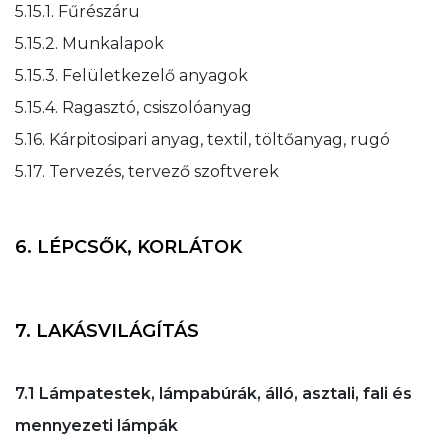
5.15.1. Fűrészáru
5.15.2. Munkalapok
5.15.3. Felületkezelő anyagok
5.15.4. Ragasztó, csiszolóanyag
5.16. Kárpitosipari anyag, textil, töltőanyag, rugó
5.17. Tervezés, tervező szoftverek
6. LÉPCSŐK, KORLÁTOK
7. LAKÁSVILÁGÍTÁS
7.1 Lámpatestek, lámpabúrák, álló, asztali, fali és
mennyezeti lámpák