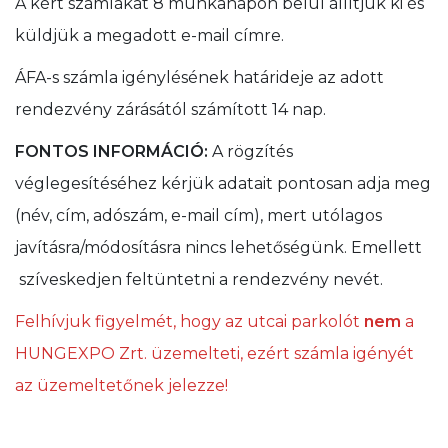
A kért számlákat 8 munkanapon belül állítjuk ki és
küldjük a megadott e-mail címre.
ÁFA-s számla igénylésének határideje az adott
rendezvény zárásától számított 14 nap.
FONTOS INFORMÁCIÓ:
A rögzítés
véglegesítéséhez kérjük adatait pontosan adja meg
(név, cím, adószám, e-mail cím), mert utólagos
javításra/módosításra nincs lehetőségünk. Emellett
szíveskedjen feltüntetni a rendezvény nevét.
Felhívjuk figyelmét, hogy az utcai parkolót
nem
a
HUNGEXPO Zrt. üzemelteti, ezért számla igényét
az üzemeltetőnek jelezze!