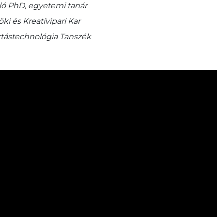
szló PhD, egyetemi tanár
i és Kreatívipari Kar
ártástechnológia Tanszék