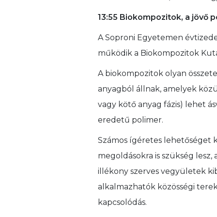
13:55 Biokompozitok, a jövő p
A Soproni Egyetemen évtizedek
működik a Biokompozitok Kuta
A biokompozitok olyan összete
anyagból állnak, amelyek közül
vagy kötő anyag fázis) lehet 
eredetű polimer.
Számos ígéretes lehetőséget k
megoldásokra is szükség lesz, a
illékony szerves vegyületek kibo
alkalmazhatók közösségi terek
kapcsolódás.