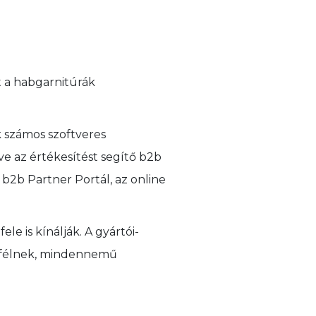
t a habgarnitúrák
k számos szoftveres
ve az értékesítést segítő b2b
 b2b Partner Portál, az online
e is kínálják. A gyártói-
t félnek, mindennemű