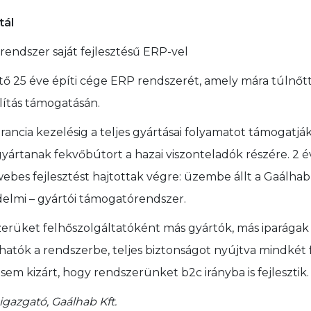
tál
rendszer saját fejlesztésű ERP-vel
ztő 25 éve építi cége ERP rendszerét, amely mára túlnőt
lítás támogatásán.
rancia kezelésig a teljes gyártásai folyamatot támogatjá
 gyártanak fekvőbútort a hazai viszonteladók részére. 2 é
webes fejlesztést hajtottak végre: üzembe állt a Gaálhab
elmi – gyártói támogatórendszer.
erüket felhőszolgáltatóként más gyártók, más iparágak fel
hatók a rendszerbe, teljes biztonságot nyújtva mindké
 sem kizárt, hogy rendszerünket b2c irányba is fejlesztik.
igazgató, Gaálhab Kft.