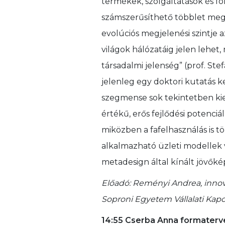
termékek, szolgáltatások és f
számszerűsíthető többlet megh
evolúciós megjelenési szintje az
világok hálózatáig jelen lehe
társadalmi jelenség” (prof. St
jelenleg egy doktori kutatás k
szegmense sok tekintetben ki
értékű, erős fejlődési potenciá
miközben a fafelhasználás is tö
alkalmazható üzleti modellek v
metadesign által kínált jövőké
Előadó: Reményi Andrea, innov
Soproni Egyetem Vállalati Kap
14:55 Cserba Anna formater