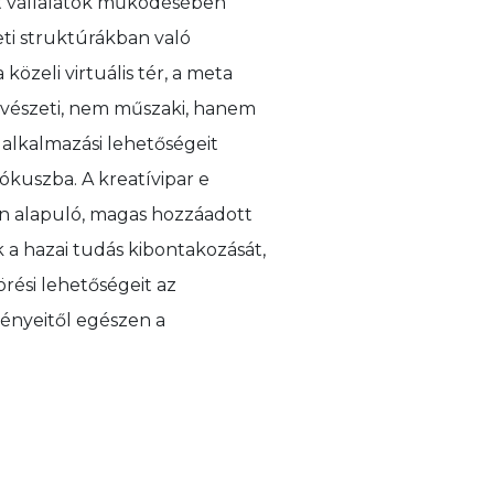
lt vállalatok működésében
ti struktúrákban való
közeli virtuális tér, a meta
űvészeti, nem műszaki, hanem
 alkalmazási lehetőségeit
ókuszba. A kreatívipar e
n alapuló, magas hozzáadott
k a hazai tudás kibontakozását,
örési lehetőségeit az
ményeitől egészen a