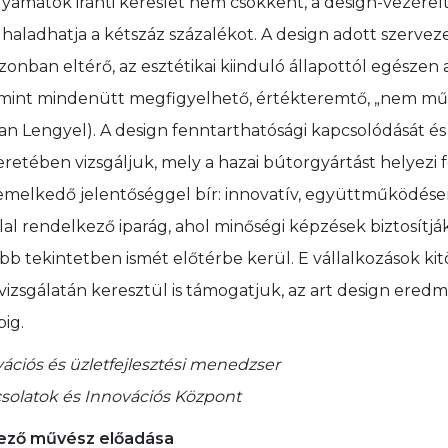
olyamatok iránti kereslet nem csökkent, a design-vezére
aladhatja a kétszáz százalékot. A design adott szerveze
onban eltérő, az esztétikai kiinduló állapottól egészen a 
t, mint mindenütt megfigyelhető, értékteremtő, „nem m
efan Lengyel). A design fenntarthatósági kapcsolódását és
eretében vizsgáljuk, mely a hazai bútorgyártást helyezi f
emelkedő jelentőséggel bír: innovatív, együttműködése
llal rendelkező iparág, ahol minőségi képzések biztosítjá
bb tekintetben ismét előtérbe kerül. E vállalkozások kit
izsgálatán keresztül is támogatjuk, az art design ered
pig.
ációs és üzletfejlesztési menedzser
csolatok és Innovációs Központ
vező művész előadása