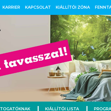
KARRIER
KAPCSOLAT
KIÁLLÍTÓI ZÓNA
FENNT
ÁTOGATÓKNAK
KIÁLLÍTÓI LISTA
PROGRA