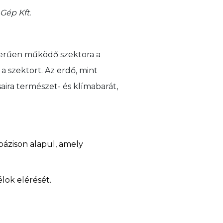
Gép Kft.
szerűen működő szektora a
a szektort. Az erdő, mint
ira természet- és klímabarát,
ázison alapul, amely
élok elérését.
.