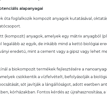
otenciális alapanyagai
 óta foglalkozik kompozit anyagok kutatásával, oktatás
tócsoport.
tt (kompozit) anyagok, amelyek egy mátrix anyagból (pl
 legalább az egyik, de inkább mind a kettő biológiai er
ásványi eredetű, mint a cement vagy a gipsz vagy lehet
ínál a biokompozit termékek fejlesztésére a nanoanyag
melyek csökkentik a vízfelvételt, befolyásolják a biológ
csátását, sőt javítják a lángállóságot, adott esetben anti
ben, kórházakban. Fontos kérdés az újrahasznosítása, 