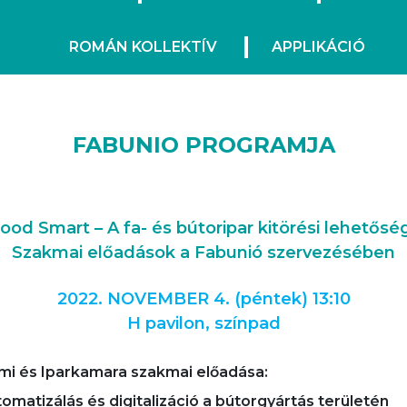
ROMÁN KOLLEKTÍV
APPLIKÁCIÓ
FABUNIO PROGRAMJA
od Smart – A fa- és bútoripar kitörési lehetősé
Szakmai előadások a Fabunió szervezésében
2022. NOVEMBER 4. (péntek)
13:10
H pavilon, színpad
mi és Iparkamara szakmai előadása:
matizálás és digitalizáció a bútorgyártás területén