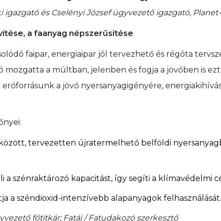
 igazgató és Cselényi József ügyvezető igazgató, Planet-
vítése, a faanyag népszerűsítése
olódó faipar, energiaipar jól tervezhető és régóta terv
mozgatta a múltban, jelenben és fogja a jövőben is ezt 
erőforrásunk a jövő nyersanyagigényére, energiakihívása
őnyei:
özött, tervezetten újratermelhető belföldi nyersanyagb
i a szénraktározó kapacitást, így segíti a klímavédelmi c
tja a széndioxid-intenzívebb alapanyagok felhasználását
vezető főtitkár; Fatáj / Fatudakozó szerkesztő