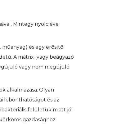
ával. Mintegy nyolc éve
. műanyag) és egy erősítő
edetű. A mátrix (vagy beágyazó
 megújuló vagy nem megújuló
ok alkalmazása. Olyan
iai lebonthatóságot és az
bakteriális felületük miatt jól
a körkörös gazdasághoz