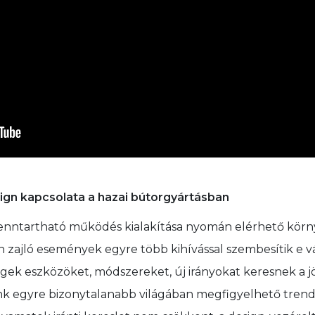
ign kapcsolata a hazai bútorgyártásban
fenntartható működés kialakítása nyomán elérhető körny
 zajló események egyre több kihívással szembesítik e váll
cégek eszközöket, módszereket, új irányokat keresnek a 
nk egyre bizonytalanabb világában megfigyelhető trend