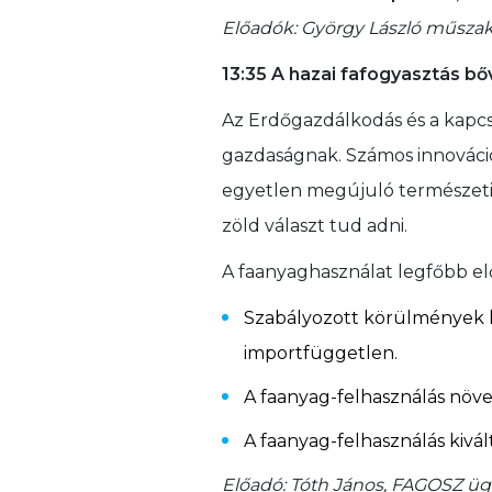
Előadók: György László műszaki
13:35 A hazai fafogyasztás bő
Az Erdőgazdálkodás és a kapcs
gazdaságnak. Számos innováció 
egyetlen megújuló természeti 
zöld választ tud adni.
A faanyaghasználat legfőbb el
Szabályozott körülmények k
importfüggetlen.
A faanyag-felhasználás növel
A faanyag-felhasználás kivál
Előadó: Tóth János, FAGOSZ ügy