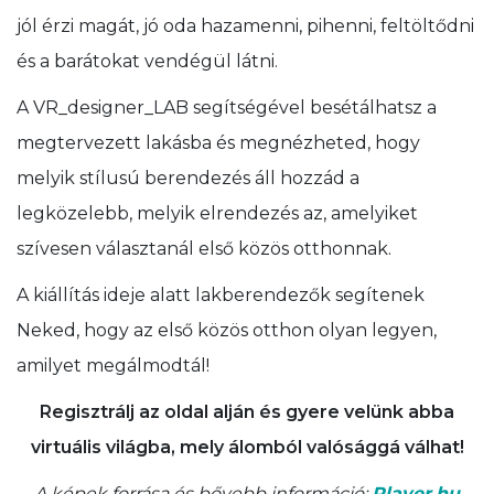
jól érzi magát, jó oda hazamenni, pihenni, feltöltődni
és a barátokat vendégül látni.
A VR_designer_LAB segítségével besétálhatsz a
megtervezett lakásba és megnézheted, hogy
melyik stílusú berendezés áll hozzád a
legközelebb, melyik elrendezés az, amelyiket
szívesen választanál első közös otthonnak.
A kiállítás ideje alatt lakberendezők segítenek
Neked, hogy az első közös otthon olyan legyen,
amilyet megálmodtál!
Regisztrálj az oldal alján és gyere velünk abba
virtuális világba, mely álomból valósággá válhat!
A képek forrása és bővebb információ:
Player.hu