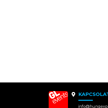
KAPCSOLA
info@hungexp