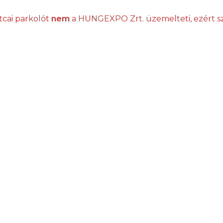
tcai parkolót
nem
a HUNGEXPO Zrt. üzemelteti, ezért s