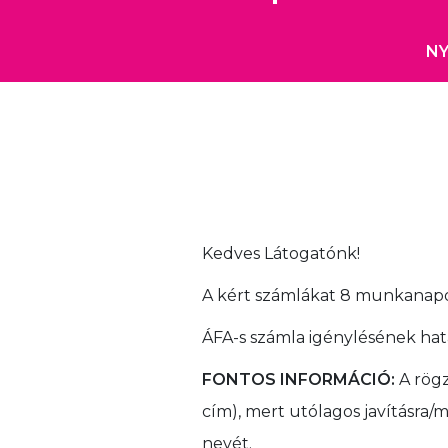
NY
Kedves Látogatónk!
A kért számlákat 8 munkanapon
ÁFA-s számla igénylésének hatá
FONTOS INFORMÁCIÓ:
A rögz
cím), mert utólagos javításra
nevét.