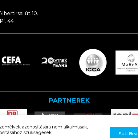
lbertirsai út 10.
Pf. 44.
PARTNEREK
k személyek azonosítására nem alkalmasak,
iztosításához szükségesek.
Süti Beá
Adatkezelési tájékoztató