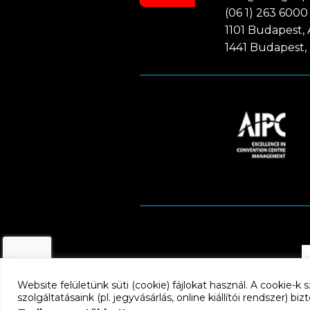
(06 1) 263 6000
1101 Budapest, A
1441 Budapest, 
Website felületünk süti (cookie) fájlokat használ. A cookie-
szolgáltatásaink (pl. jegyvásárlás, online kiállítói rendszer) b