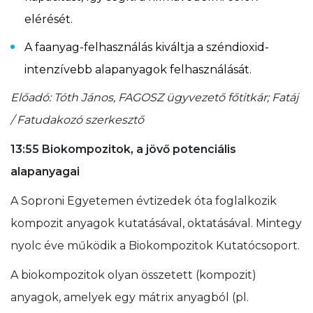
elérését.
A faanyag-felhasználás kiváltja a széndioxid-
intenzívebb alapanyagok felhasználását.
Előadó: Tóth János, FAGOSZ ügyvezető főtitkár; Fatáj
/ Fatudakozó szerkesztő
13:55 Biokompozitok, a jövő potenciális
alapanyagai
A Soproni Egyetemen évtizedek óta foglalkozik
kompozit anyagok kutatásával, oktatásával. Mintegy
nyolc éve működik a Biokompozitok Kutatócsoport.
A biokompozitok olyan összetett (kompozit)
anyagok, amelyek egy mátrix anyagból (pl.