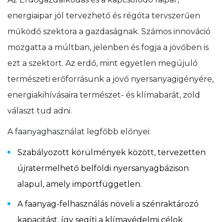
energiaipar jól tervezhető és régóta tervszerűen
működő szektora a gazdaságnak. Számos innováció
mozgatta a múltban, jelenben és fogja a jövőben is
ezt a szektort. Az erdő, mint egyetlen megújuló
természeti erőforrásunk a jövő nyersanyagigényére,
energiakihívásaira természet- és klímabarát, zöld
választ tud adni.
A faanyaghasználat legfőbb előnyei:
Szabályozott körülmények között, tervezetten
újratermelhető belföldi nyersanyagbázison
alapul, amely importfüggetlen.
A faanyag-felhasználás növeli a szénraktározó
kapacitást, így segíti a klímavédelmi célok