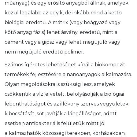
műanyag) és egy erősítő anyagból állnak, amelyek
közül legalább az egyik, de inkább mind a kettő
biológiai eredetű. A mátrix (vagy beágyazó vagy
kötő anyag fázis) lehet ásványi eredetű, mint a
cement vagy a gipsz vagy lehet megújuló vagy
nem megújuló eredetű polimer.
Számos ígéretes lehetőséget kínál a biokompozit
termékek fejlesztésére a nanoanyagok alkalmazása.
Olyan megoldásokra is szükség lesz, amelyek
csökkentik a vízfelvételt, befolyásolják a biológiai
lebonthatóságot és az illékony szerves vegyületek
kibocsátását, sőt javítják a lángállóságot, adott
esetben antibakteriális felületük miatt jól
alkalmazhatók közösségi terekben, kórházakban.