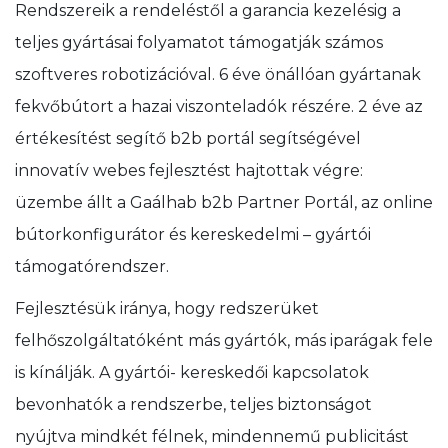
Rendszereik a rendeléstől a garancia kezelésig a
teljes gyártásai folyamatot támogatják számos
szoftveres robotizációval. 6 éve önállóan gyártanak
fekvőbútort a hazai viszonteladók részére. 2 éve az
értékesítést segítő b2b portál segítségével
innovatív webes fejlesztést hajtottak végre:
üzembe állt a Gaálhab b2b Partner Portál, az online
bútorkonfigurátor és kereskedelmi – gyártói
támogatórendszer.
Fejlesztésük iránya, hogy redszerüket
felhőszolgáltatóként más gyártók, más iparágak fele
is kínálják. A gyártói- kereskedői kapcsolatok
bevonhatók a rendszerbe, teljes biztonságot
nyújtva mindkét félnek, mindennemű publicitást