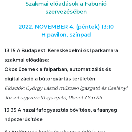
Szakmai előadások a Fabunió
szervezésében
2022. NOVEMBER 4. (péntek)
13:10
H pavilon, színpad
13:15 A Budapesti Kereskedelmi és Iparkamara
szakmai előadása:
Okos üzemek a faiparban, automatizálás és
digitalizáció a bútorgyártás területén
Előadók: György László műszaki igazgató és Cselényi
József ügyvezető igazgató, Planet-Gép Kft.
13:35 A hazai fafogyasztás bővítése, a faanyag
népszerűsítése
Az Erdőgazdálkodás és a kapcsolódó faipar,