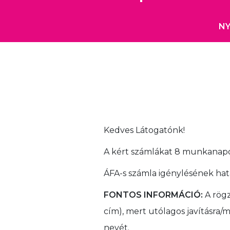
NY
Kedves Látogatónk!
A kért számlákat 8 munkanapon
ÁFA-s számla igénylésének hatá
FONTOS INFORMÁCIÓ:
A rögz
cím), mert utólagos javításra
nevét.