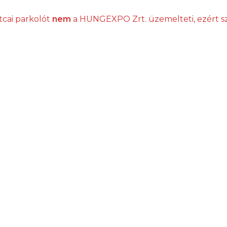
tcai parkolót
nem
a HUNGEXPO Zrt. üzemelteti, ezért s