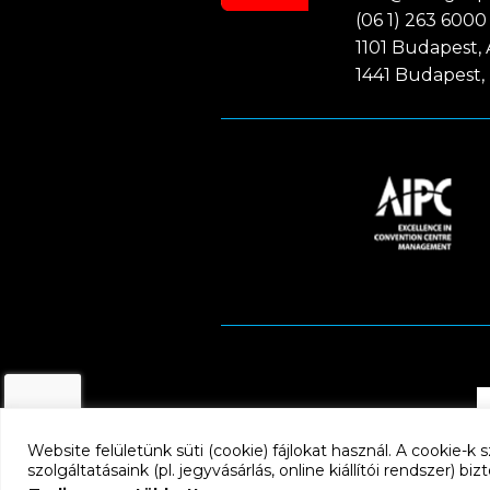
(06 1) 263 6000
1101 Budapest, A
1441 Budapest, 
Website felületünk süti (cookie) fájlokat használ. A cookie-
szolgáltatásaink (pl. jegyvásárlás, online kiállítói rendszer) b