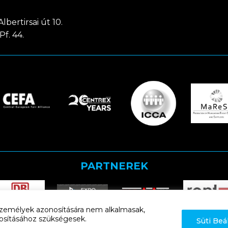
lbertirsai út 10.
Pf. 44.
PARTNEREK
k személyek azonosítására nem alkalmasak,
iztosításához szükségesek.
Süti Beá
Adatkezelési tájékoztató