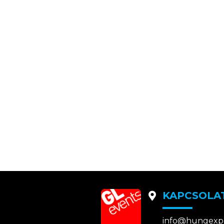
KAPCSOLA
info@hungexp