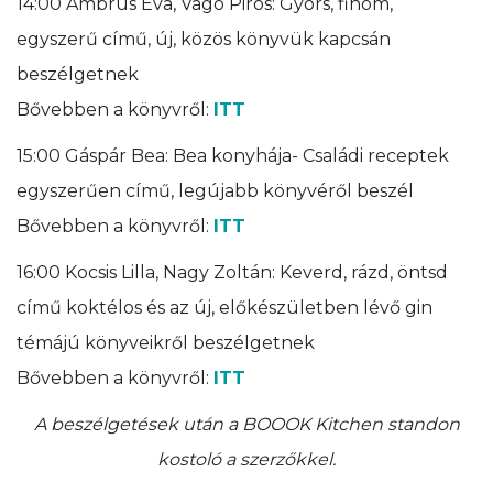
14:00 Ambrus Éva, Vágó Piros: Gyors, finom,
egyszerű című, új, közös könyvük kapcsán
beszélgetnek
Bővebben a könyvről:
ITT
15:00 Gáspár Bea: Bea konyhája- Családi receptek
egyszerűen című, legújabb könyvéről beszél
Bővebben a könyvről:
ITT
16:00 Kocsis Lilla, Nagy Zoltán: Keverd, rázd, öntsd
című koktélos és az új, előkészületben lévő gin
témájú könyveikről beszélgetnek
Bővebben a könyvről:
ITT
A beszélgetések után a BOOOK Kitchen standon
kostoló a szerzőkkel.