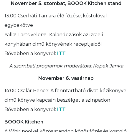
November 5. szombat,
BOOOK Kitchen stand
13:00 Cserháti Tamara élő főzése, kóstolóval
egybekötve
Yalla! Tarts velem!- Kalandozások az izraeli
konyhában című könyvének receptjeiből
Bővebben a könyvről:
ITT
A szombati programok moderátora: Kopek Janka
November 6. vasárnap
14:00 Csalár Bence: A fenntartható divat kézikönyve
című könyve kapcsán beszélget a színpadon
Bővebben a könyvről:
ITT
BOOOK Kitchen
A Whirlpool-al közös standon közös főzés és kostoló