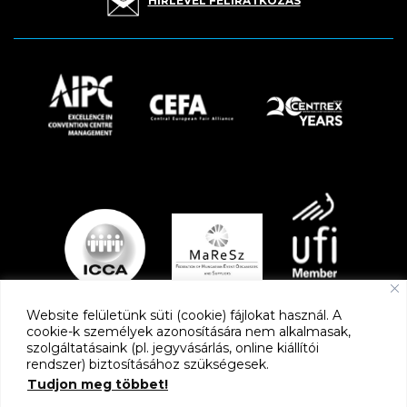
HÍRLEVÉL FELIRATKOZÁS
Website felületünk süti (cookie) fájlokat használ. A
cookie-k személyek azonosítására nem alkalmasak,
szolgáltatásaink (pl. jegyvásárlás, online kiállítói
PARTNEREK
rendszer) biztosításához szükségesek.
Tudjon meg többet!