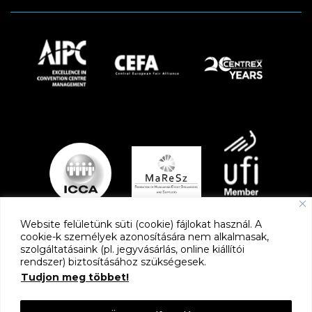
Website felületünk süti (cookie) fájlokat használ. A
cookie-k személyek azonosítására nem alkalmasak,
szolgáltatásaink (pl. jegyvásárlás, online kiállítói
PARTNEREK
rendszer) biztosításához szükségesek.
Tudjon meg többet!