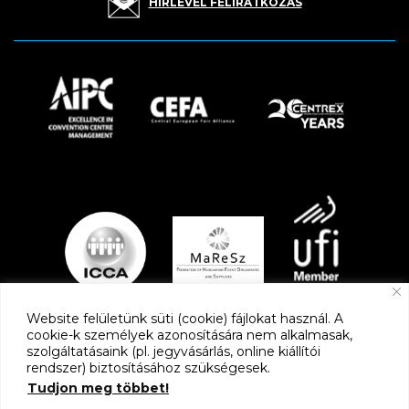
HÍRLEVÉL FELIRATKOZÁS
Website felületünk süti (cookie) fájlokat használ. A
cookie-k személyek azonosítására nem alkalmasak,
szolgáltatásaink (pl. jegyvásárlás, online kiállítói
PARTNEREK
rendszer) biztosításához szükségesek.
Tudjon meg többet!