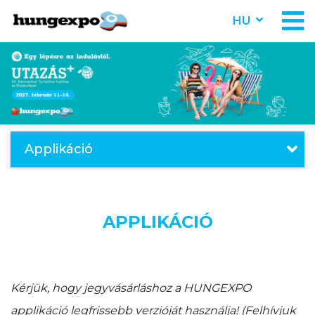
HU
Applikáció
APPLIKÁCIÓ
Kérjük, hogy jegyvásárláshoz a HUNGEXPO
applikáció legfrissebb verzióját használja! (Felhívjuk