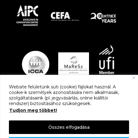
Website felületünk süti (cookie) fájlokat használ. A
cookie-k személyek azonosítására nem alkalmasak,
szolgáltatásaink (pl. jegyvásárlás, online kiállítói
PARTNEREK
rendszer) biztosításához szükségesek.
Tudjon meg többet!
Összes elfogadása