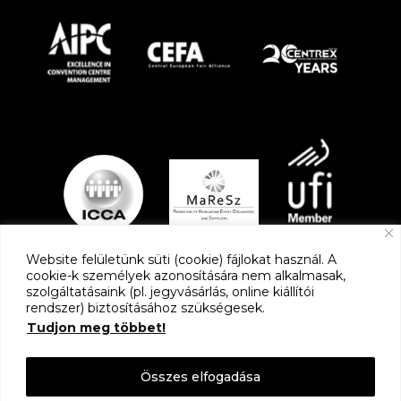
Website felületünk süti (cookie) fájlokat használ. A
cookie-k személyek azonosítására nem alkalmasak,
szolgáltatásaink (pl. jegyvásárlás, online kiállítói
PARTNEREK
rendszer) biztosításához szükségesek.
Tudjon meg többet!
Összes elfogadása