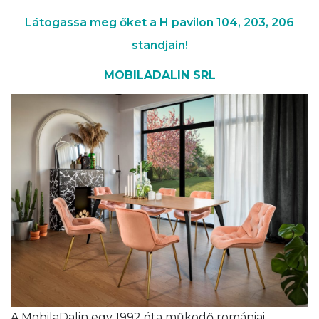
Látogassa meg őket a H pavilon 104, 203, 206
standjain!
MOBILADALIN SRL
A MobilaDalin egy 1992 óta működő romániai