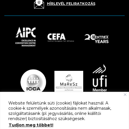
HÍRLEVÉL FELIRATKOZÁS
Website felületünk süti (cookie) fájlokat használ. A
cookie-k személyek azonosítására nem alkalmasak,
szolgáltatásaink (pl. jegyvásárlás, online kiállítói
PARTNEREK
rendszer) biztosításához szükségesek.
Tudjon meg többet!