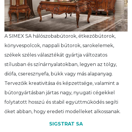
A SIMEX SA hálószobabútorok, étkezőbútorok,
könyvespolcok, nappali bútorok, sarokelemek,
székek széles választékát gyártja változatos
stílusban és színárnyalatokban, legyen az tölgy,
diófa, cseresznyefa, bükk vagy más alapanyag.
Tervezőik kreativitása és képzettsége, valamint a
bútorgyártásban jártas nagy, nyugati cégekkel
folytatott hosszú és stabil együttműködés segíti
őket abban, hogy eredeti modelleket alkossanak.
SIGSTRAT SA