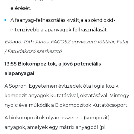
elérését.
A faanyag-felhasználás kiváltja a széndioxid-
intenzívebb alapanyagok felhasználását.
Előadó: Tóth János, FAGOSZ ügyvezető főtitkár; Fatáj
/ Fatudakozó szerkesztő
13:55 Biokompozitok, a jövő potenciális
alapanyagai
A Soproni Egyetemen évtizedek óta foglalkozik
kompozit anyagok kutatásával, oktatásával. Mintegy
nyolc éve működik a Biokompozitok Kutatócsoport.
A biokompozitok olyan összetett (kompozit)
anyagok, amelyek egy mátrix anyagból (pl.