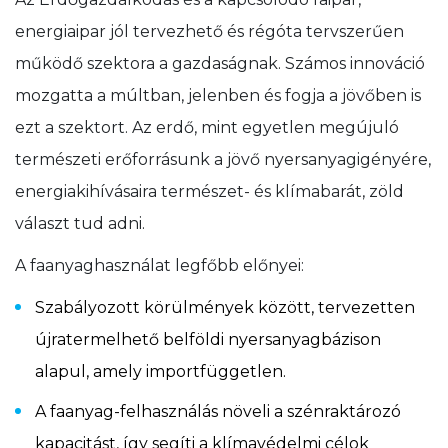
energiaipar jól tervezhető és régóta tervszerűen
működő szektora a gazdaságnak. Számos innováció
mozgatta a múltban, jelenben és fogja a jövőben is
ezt a szektort. Az erdő, mint egyetlen megújuló
természeti erőforrásunk a jövő nyersanyagigényére,
energiakihívásaira természet- és klímabarát, zöld
választ tud adni.
A faanyaghasználat legfőbb előnyei:
Szabályozott körülmények között, tervezetten
újratermelhető belföldi nyersanyagbázison
alapul, amely importfüggetlen.
A faanyag-felhasználás növeli a szénraktározó
kapacitást, így segíti a klímavédelmi célok