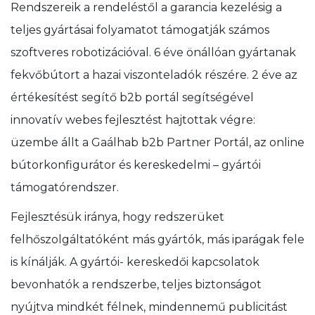
Rendszereik a rendeléstől a garancia kezelésig a
teljes gyártásai folyamatot támogatják számos
szoftveres robotizációval. 6 éve önállóan gyártanak
fekvőbútort a hazai viszonteladók részére. 2 éve az
értékesítést segítő b2b portál segítségével
innovatív webes fejlesztést hajtottak végre:
üzembe állt a Gaálhab b2b Partner Portál, az online
bútorkonfigurátor és kereskedelmi – gyártói
támogatórendszer.
Fejlesztésük iránya, hogy redszerüket
felhőszolgáltatóként más gyártók, más iparágak fele
is kínálják. A gyártói- kereskedői kapcsolatok
bevonhatók a rendszerbe, teljes biztonságot
nyújtva mindkét félnek, mindennemű publicitást