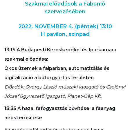
Szakmai előadások a Fabunió
szervezésében
2022. NOVEMBER 4. (péntek)
13:10
H pavilon, színpad
13:15 A Budapesti Kereskedelmi és Iparkamara
szakmai előadása:
Okos üzemek a faiparban, automatizálás és
digitalizáció a bútorgyártás területén
Előadók: György László műszaki igazgató és Cselényi
József ügyvezető igazgató, Planet-Gép Kft.
13:35 A hazai fafogyasztás bővítése, a faanyag
népszerűsítése
Az Erdőgazdálkodás és a kapcsolódó faipar,