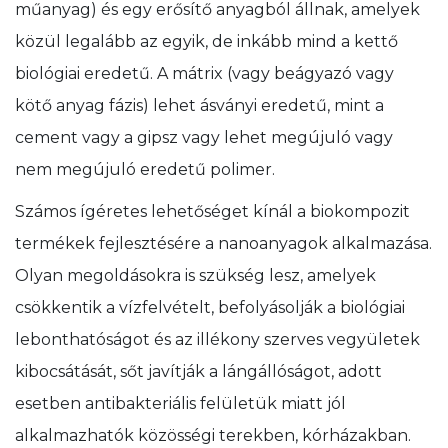
műanyag) és egy erősítő anyagból állnak, amelyek
közül legalább az egyik, de inkább mind a kettő
biológiai eredetű. A mátrix (vagy beágyazó vagy
kötő anyag fázis) lehet ásványi eredetű, mint a
cement vagy a gipsz vagy lehet megújuló vagy
nem megújuló eredetű polimer.
Számos ígéretes lehetőséget kínál a biokompozit
termékek fejlesztésére a nanoanyagok alkalmazása.
Olyan megoldásokra is szükség lesz, amelyek
csökkentik a vízfelvételt, befolyásolják a biológiai
lebonthatóságot és az illékony szerves vegyületek
kibocsátását, sőt javítják a lángállóságot, adott
esetben antibakteriális felületük miatt jól
alkalmazhatók közösségi terekben, kórházakban.