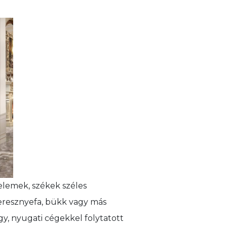
elemek, székek széles
cseresznyefa, bükk vagy más
gy, nyugati cégekkel folytatott