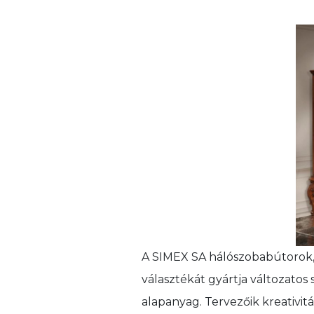
A SIMEX SA hálószobabútorok, 
választékát gyártja változatos 
alapanyag. Tervezőik kreativit