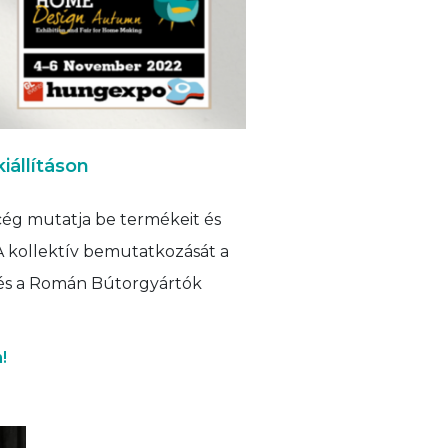
állításon
cég mutatja be termékeit és
 A kollektív bemutatkozását a
, és a Román Bútorgyártók
!