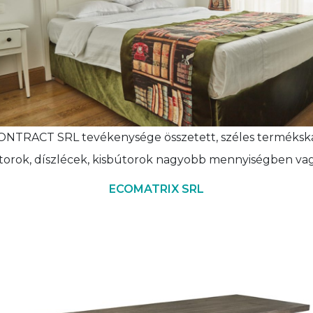
ACT SRL tevékenysége összetett, széles termékskálát
torok, díszlécek, kisbútorok nagyobb mennyiségben vag
ECOMATRIX SRL