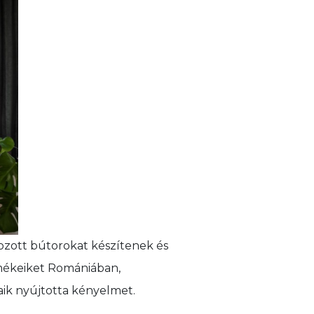
ozott bútorokat készítenek és
rmékeiket Romániában,
aik nyújtotta kényelmet.