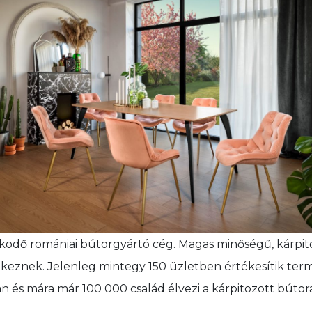
ködő romániai bútorgyártó cég. Magas minőségű, kárpit
lkeznek. Jelenleg mintegy 150 üzletben értékesítik te
és mára már 100 000 család élvezi a kárpitozott bútor