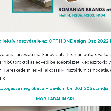
llektív részvétele az OTTHONDesign Ősz 2022 ki
yelem, Tartósság márkanév alatt 11 román bútorgyártó 
odern bútoroktól az egyedi belsőépítészeti kiegészítőkig.
, Kereskedelmi és Vállalkozási Minisztérium támogatja
ik.
Látogassa meg őket a H pavilon 104, 203, 206 standjain
MOBILADALIN SRL