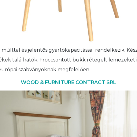
s múlttal és jelentős gyártókapacitással rendelkezik. Ké
zékek találhatók. Fröccsöntött bükk rétegelt lemezeket i
z európai szabványoknak megfelelően.
WOOD & FURNITURE CONTRACT SRL