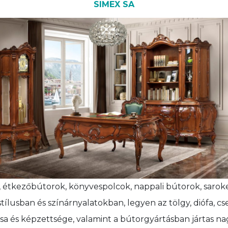
SIMEX SA
étkezőbútorok, könyvespolcok, nappali bútorok, sarok
stílusban és színárnyalatokban, legyen az tölgy, diófa, 
ása és képzettsége, valamint a bútorgyártásban jártas na