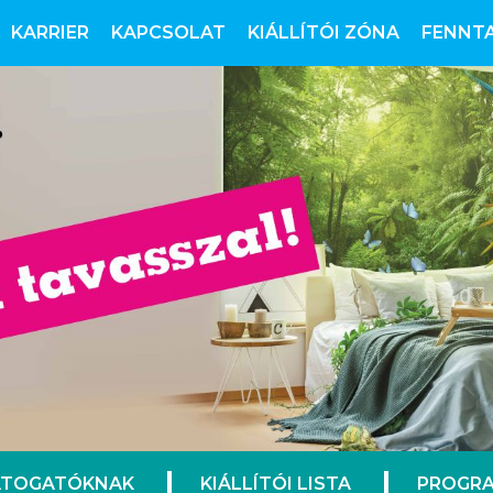
KARRIER
KAPCSOLAT
KIÁLLÍTÓI ZÓNA
FENNT
ÁTOGATÓKNAK
KIÁLLÍTÓI LISTA
PROGRA