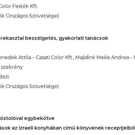
Color Festék Kft.
ők Országos Szövetsége)
ekasztal beszélgetés, gyakorlati tanácsok
dek Attila – Casati Color Kft., Majidiné Mekis Andrea – Ma
 szekrény
dezi.
ők Országos Szövetsége)
kóstolóval egybekötve
zások az izraeli konyhában című könyvének receptjeibő