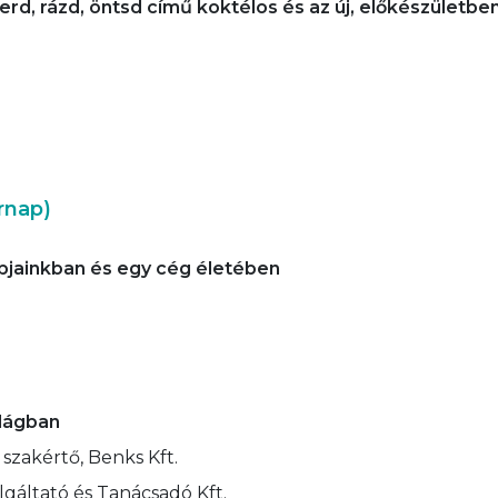
verd, rázd, öntsd című koktélos és az új, előkészületbe
rnap)
pjainkban és egy cég életében
lágban
 szakértő, Benks Kft.
gáltató és Tanácsadó Kft.