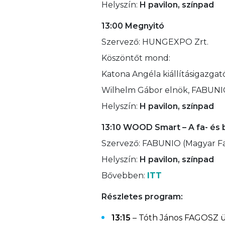
Helyszín:
H pavilon, színpad
13:00 Megnyitó
Szervező: HUNGEXPO Zrt.
Köszöntőt mond:
Katona Angéla kiállításigazga
Wilhelm Gábor elnök, FABUNIO 
Helyszín:
H pavilon, színpad
13:10
WOOD Smart – A fa- és b
Szervező: FABUNIO (Magyar Fa-
Helyszín:
H pavilon, színpad
Bővebben:
ITT
Részletes program:
13:15
– Tóth János FAGOSZ ügy