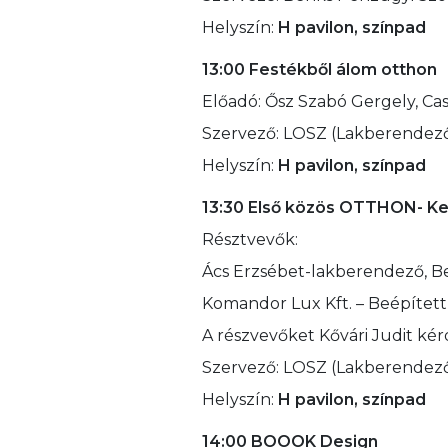
Helyszín:
H pavilon, színpad
13:00
Festékből álom otthon
Előadó: Ősz Szabó Gergely, Casa
Szervező: LOSZ (Lakberendez
Helyszín:
H pavilon, színpad
13:30
Első közös OTTHON- Ker
Résztvevők:
Ács Erzsébet-lakberendező, Bene
Komandor Lux Kft. – Beépített
A részvevőket Kővári Judit kér
Szervező: LOSZ (Lakberendez
Helyszín:
H pavilon, színpad
14:00 BOOOK Design