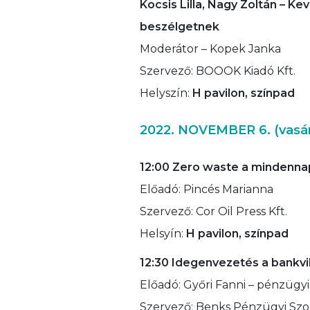
Kocsis Lilla, Nagy Zoltán – Ke
beszélgetnek
Moderátor – Kopek Janka
Szervező: BOOOK Kiadó Kft.
Helyszín:
H pavilon, színpad
2022. NOVEMBER 6. (vasá
12:00 Zero waste a mindenna
Előadó: Pincés Marianna
Szervező: Cor Oil Press Kft.
Helsyín:
H pavilon, színpad
12:30
Idegenvezetés a bankvi
Előadó: Győri Fanni – pénzügyi
Szervező: Benks Pénzügyi Szol