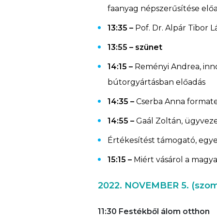
faanyag népszerűsítése elő
13:35 –
Pof. Dr. Alpár Tibor 
13:55 – szünet
14:15 –
Reményi Andrea, inno
bútorgyártásban előadás
14:35 –
Cserba Anna format
14:55 –
Gaál Zoltán, ügyveze
Értékesítést támogató, egye
15:15 –
Miért vásárol a magy
2022. NOVEMBER 5. (szo
11:30
Festékből álom otthon