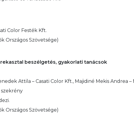
ti Color Festék Kft.
ők Országos Szövetsége)
ekasztal beszélgetés, gyakorlati tanácsok
dek Attila – Casati Color Kft., Majidiné Mekis Andrea – Ma
 szekrény
dezi.
ők Országos Szövetsége)