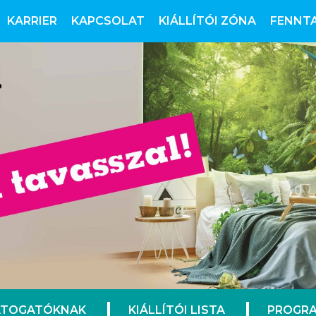
KARRIER
KAPCSOLAT
KIÁLLÍTÓI ZÓNA
FENNT
ÁTOGATÓKNAK
KIÁLLÍTÓI LISTA
PROGRA