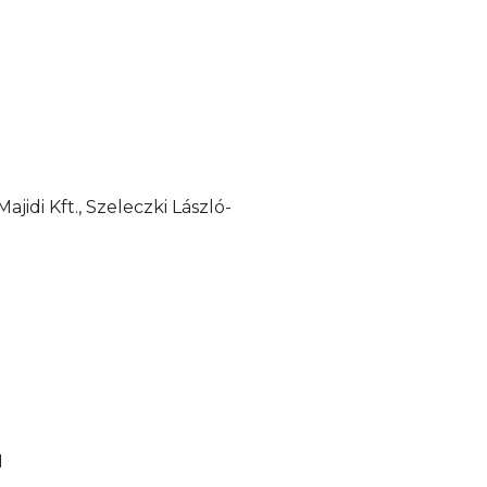
jidi Kft., Szeleczki László-
l