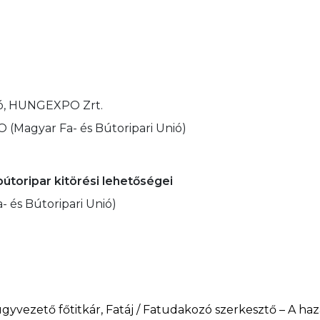
tó, HUNGEXPO Zrt.
(Magyar Fa- és Bútoripari Unió)
útoripar kitörési lehetőségei
 és Bútoripari Unió)
vezető főtitkár, Fatáj / Fatudakozó szerkesztő – A haza