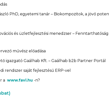
adás
László PhD, egyetemi tanár – Biokompozitok, a jövő poten
vációs és üzletfejlesztési menedzser – Fenntarthatóság 
ervező művész előadása
tő igazgató Gaálhab Kft. – Gaálhab b2b Partner Portál
di rendszer saját fejlesztésű ERP-vel
ar a
www.favi.hu
-n?
mbat)