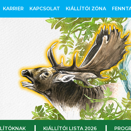
KARRIER
KAPCSOLAT
KIÁLLÍTÓI ZÓNA
FENNT
LLÍTÓKNAK
KIÁLLÍTÓI LISTA 2026
PROGR